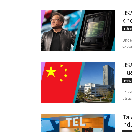
USA
kin
Hård
Under
expor
USA
Hu
Nyhe
En 7-
utrus
Tai
ind