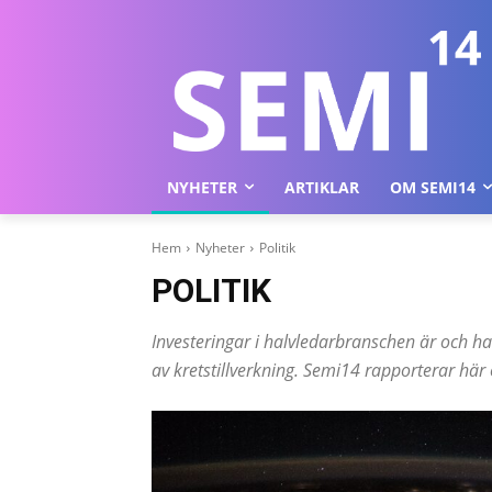
NYHETER
ARTIKLAR
OM SEMI14
Hem
Nyheter
Politik
POLITIK
Investeringar i halvledarbranschen är och har 
av kretstillverkning. Semi14 rapporterar här