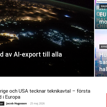
HALV
EU 
mo
NYH
av AI-export till alla
Hu
sa
hal
rige och USA tecknar teknikavtal – första
d i Europa
Jacob Hugosson
-
25 maj 2026
ter