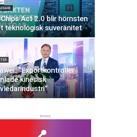
LEDARE
Chips Act 2.0 blir hörnsten
t teknologisk suveränitet
ETER
awei: ”Exportkontroller
mlade kinesisk
vledarindustri”
Annons