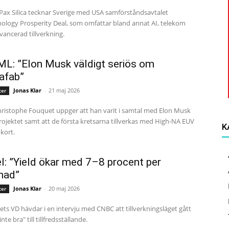
 Pax Silica tecknar Sverige med USA samförståndsavtalet
ology Prosperity Deal, som omfattar bland annat AI, telekom
vancerad tillverkning.
L: ”Elon Musk väldigt seriös om
afab”
Jonas Klar
-
21 maj 2026
ter
ristophe Fouquet uppger att han varit i samtal med Elon Musk
ojektet samt att de första kretsarna tillverkas med High-NA EUV
K
kort.
el: ”Yield ökar med 7–8 procent per
nad”
Jonas Klar
-
20 maj 2026
ter
ets VD hävdar i en intervju med CNBC att tillverkningsläget gått
inte bra" till tillfredsställande.