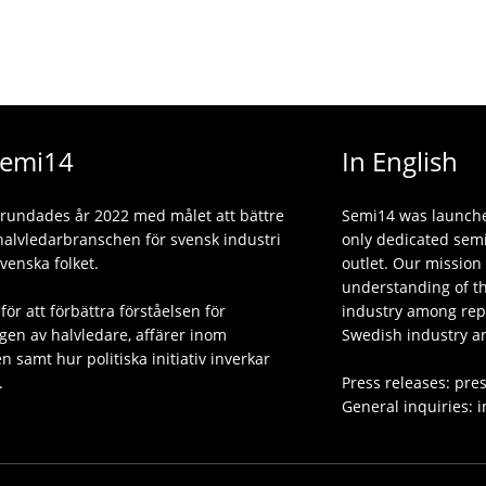
emi14
In English
rundades år 2022 med målet att bättre
Semi14 was launche
 halvledarbranschen för svensk industri
only dedicated sem
venska folket.
outlet. Our mission
understanding of t
 för att förbättra förståelsen för
industry among rep
gen av halvledare, affärer inom
Swedish industry a
 samt hur politiska initiativ inverkar
.
Press releases: pres
General inquiries: i