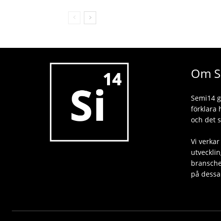
Om S
Semi14 g
förklara
och det s
Vi verkar
utvecklin
branschen
på dessa