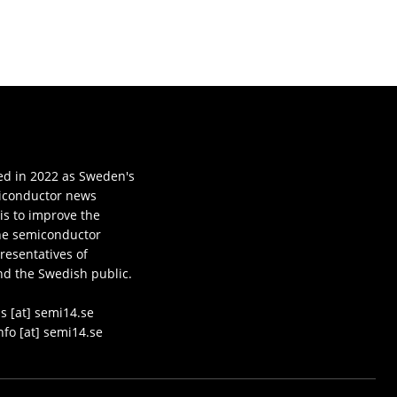
d in 2022 as Sweden's
iconductor news
 is to improve the
he semiconductor
resentatives of
nd the Swedish public.
s [at] semi14.se
nfo [at] semi14.se