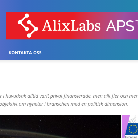
KONTAKTA OSS
i huvudsak alltid varit privat finansierade, men allt fler och mer
 objektivt om nyheter i branschen med en politisk dimension.