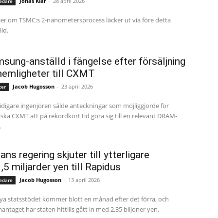
Jonas Klar
-
28 april 2026
edare
jer om TSMC:s 2-nanometersprocess läcker ut via före detta
ld.
sung-anställd i fängelse efter försäljning
hemligheter till CXMT
Jacob Hugosson
-
23 april 2026
ter
idigare ingenjören sålde anteckningar som möjliggjorde för
iska CXMT att på rekordkort tid göra sig till en relevant DRAM-
.
ans regering skjuter till ytterligare
,5 miljarder yen till Rapidus
Jacob Hugosson
-
13 april 2026
edare
ya statsstödet kommer blott en månad efter det förra, och
ntaget har staten hittills gått in med 2,35 biljoner yen.