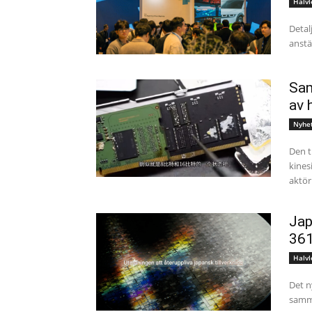
Halvl
Detal
anstäl
Sam
av 
Nyhe
Den t
kines
aktör
Jap
361
Halvl
Det n
samma