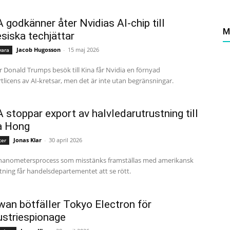
 godkänner åter Nvidias AI-chip till
M
esiska techjättar
Jacob Hugosson
-
15 maj 2026
vara
 Donald Trumps besök till Kina får Nvidia en förnyad
tlicens av AI-kretsar, men det är inte utan begränsningar.
 stoppar export av halvledarutrustning till
a Hong
Jonas Klar
-
30 april 2026
ter
nanometersprocess som misstänks framställas med amerikansk
tning får handelsdepartementet att se rött.
wan bötfäller Tokyo Electron för
ustriespionage