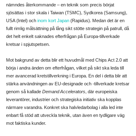
nämndes återkommande – en teknik som precis börjat
sjösättas i stor skala i Taiwan (TSMC), Sydkorea (Samsung),
USA (Intel) och
inom kort Japan
(Rapidus). Medan det är en
fullt rimlig målsättning på lång sikt stötte strategin på patrull, då
det helt enkelt saknades efterfrågan på Europa-tillverkade
kretsar i spjutspetsen.
Mot bakgrund av detta blir ett huvudmål med Chips Act 2.0 att
börja i andra änden om efterfrågan, vilket på sikt ska leda till
mer avancerad kretstillverkning i Europa. En del i detta blir att
stärka användningen av EU-designade och -tillverkade kretsar
genom så kallade
Demand Accelerators
, där europeiska
leverantörer, industrier och strategiska initiativ ska kopplas
närmare varandra. Konkret ska halvledarbolag i alla led inte
enbart få stöd att utveckla teknik, utan även en tydligare väg
mot faktiska kunder.