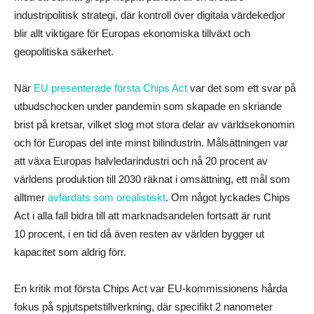
industripolitisk strategi, där kontroll över digitala värdekedjor
blir allt viktigare för Europas ekonomiska tillväxt och
geopolitiska säkerhet.
När
EU presenterade första Chips Act
var det som ett svar på
utbudschocken under pandemin som skapade en skriande
brist på kretsar, vilket slog mot stora delar av världsekonomin
och för Europas del inte minst bilindustrin. Målsättningen var
att växa Europas halvledarindustri och nå 20 procent av
världens produktion till 2030 räknat i omsättning, ett mål som
alltmer
avfärdats som orealistiskt
. Om något lyckades Chips
Act i alla fall bidra till att marknadsandelen fortsatt är runt
10 procent, i en tid då även resten av världen bygger ut
kapacitet som aldrig förr.
En kritik mot första Chips Act var EU-kommissionens hårda
fokus på spjutspetstillverkning, där specifikt 2 nanometer