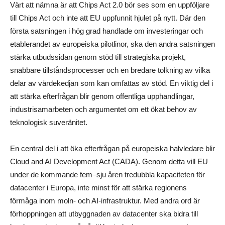
Värt att nämna är att Chips Act 2.0 bör ses som en uppföljare
till Chips Act och inte att EU uppfunnit hjulet på nytt. Där den
första satsningen i hög grad handlade om investeringar och
etablerandet av europeiska pilotlinor, ska den andra satsningen
stärka utbudssidan genom stöd till strategiska projekt,
snabbare tillståndsprocesser och en bredare tolkning av vilka
delar av värdekedjan som kan omfattas av stöd. En viktig del i
att stärka efterfrågan blir genom offentliga upphandlingar,
industrisamarbeten och argumentet om ett ökat behov av
teknologisk suveränitet.
En central del i att öka efterfrågan på europeiska halvledare blir
Cloud and AI Development Act (CADA). Genom detta vill EU
under de kommande fem–sju åren tredubbla kapaciteten för
datacenter i Europa, inte minst för att stärka regionens
förmåga inom moln- och AI-infrastruktur. Med andra ord är
förhoppningen att utbyggnaden av datacenter ska bidra till