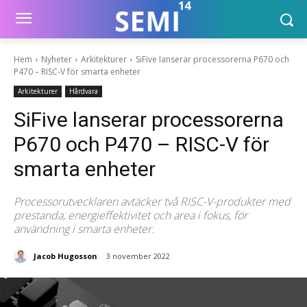
Hem
Nyheter
Arkitekturer
SiFive lanserar processorerna P670 och
P470 – RISC-V för smarta enheter
Arkitekturer
Hårdvara
SiFive lanserar processorerna
P670 och P470 – RISC-V för
smarta enheter
Processorutvecklaren avtäcker två RISC-V-produkter med
prestanda, energieffektivitet och area i fokus, för
användning i smarta enheter.
Jacob Hugosson
3 november 2022