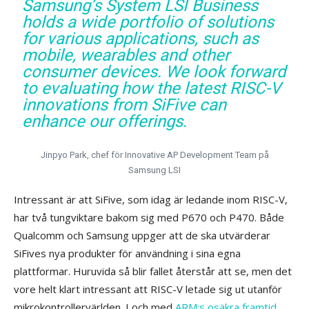
Samsung’s System LSI Business
holds a wide portfolio of solutions
for various applications, such as
mobile, wearables and other
consumer devices. We look forward
to evaluating how the latest RISC-V
innovations from SiFive can
enhance our offerings.
Jinpyo Park, chef för Innovative AP Development Team på
Samsung LSI
Intressant är att SiFive, som idag är ledande inom RISC-V,
har två tungviktare bakom sig med P670 och P470. Både
Qualcomm och Samsung uppger att de ska utvärderar
SiFives nya produkter för användning i sina egna
plattformar. Huruvida så blir fallet återstår att se, men det
vore helt klart intressant att RISC-V letade sig ut utanför
mikrokontrollervärlden. I och med
ARM:s osäkra framtid