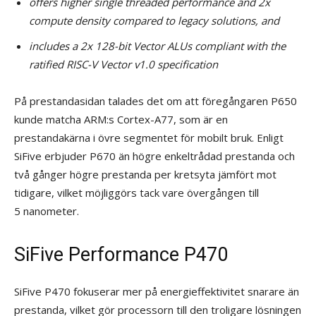
offers higher single threaded performance and 2x
compute density compared to legacy solutions, and
includes a 2x 128-bit Vector ALUs compliant with the
ratified RISC-V Vector v1.0 specification
På prestandasidan talades det om att föregångaren P650
kunde matcha ARM:s Cortex-A77, som är en
prestandakärna i övre segmentet för mobilt bruk. Enligt
SiFive erbjuder P670 än högre enkeltrådad prestanda och
två gånger högre prestanda per kretsyta jämfört mot
tidigare, vilket möjliggörs tack vare övergången till
5 nanometer.
SiFive Performance P470
SiFive P470 fokuserar mer på energieffektivitet snarare än
prestanda, vilket gör processorn till den troligare lösningen