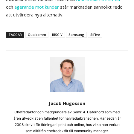
och
agerande mot kunder
står marknaden sannolikt redo
att utvärdera nya alternativ.
TAGGAR
Qualcomm
RISC-V
Samsung
SiFive
Jacob Hugosson
Chefredaktör och medgrundare av Semi14. Datornörd som med
åren utvecklat en fallenhet för halvledarbranschen. Har sedan år
2008 skrivit för tidningar i print och online, hos vilka han verkat
som alltifrån chefredaktör till community manager.