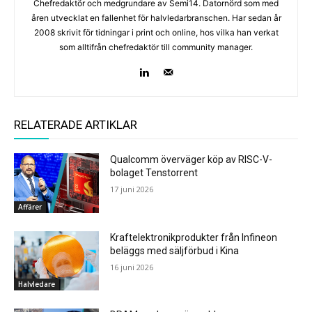
Chefredaktör och medgrundare av Semi14. Datornörd som med
åren utvecklat en fallenhet för halvledarbranschen. Har sedan år
2008 skrivit för tidningar i print och online, hos vilka han verkat
som alltifrån chefredaktör till community manager.
RELATERADE ARTIKLAR
Qualcomm överväger köp av RISC-V-
bolaget Tenstorrent
17 juni 2026
Affärer
Kraftelektronikprodukter från Infineon
beläggs med säljförbud i Kina
16 juni 2026
Halvledare