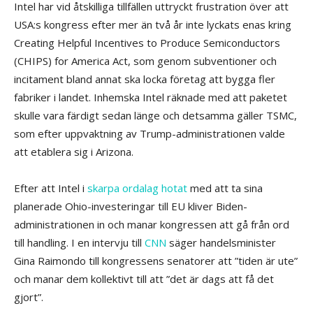
Intel har vid åtskilliga tillfällen uttryckt frustration över att
USA:s kongress efter mer än två år inte lyckats enas kring
Creating Helpful Incentives to Produce Semiconductors
(CHIPS) for America Act, som genom subventioner och
incitament bland annat ska locka företag att bygga fler
fabriker i landet. Inhemska Intel räknade med att paketet
skulle vara färdigt sedan länge och detsamma gäller TSMC,
som efter uppvaktning av Trump-administrationen valde
att etablera sig i Arizona.
Efter att Intel i
skarpa ordalag hotat
med att ta sina
planerade Ohio-investeringar till EU kliver Biden-
administrationen in och manar kongressen att gå från ord
till handling. I en intervju till
CNN
säger handelsminister
Gina Raimondo till kongressens senatorer att ”tiden är ute”
och manar dem kollektivt till att ”det är dags att få det
gjort”.