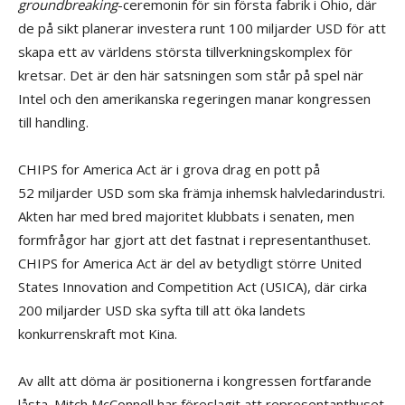
groundbreaking
-ceremonin för sin första fabrik i Ohio, där
de på sikt planerar investera runt 100 miljarder USD för att
skapa ett av världens största tillverkningskomplex för
kretsar. Det är den här satsningen som står på spel när
Intel och den amerikanska regeringen manar kongressen
till handling.
CHIPS for America Act är i grova drag en pott på
52 miljarder USD som ska främja inhemsk halvledarindustri.
Akten har med bred majoritet klubbats i senaten, men
formfrågor har gjort att det fastnat i representanthuset.
CHIPS for America Act är del av betydligt större United
States Innovation and Competition Act (USICA), där cirka
200 miljarder USD ska syfta till att öka landets
konkurrenskraft mot Kina.
Av allt att döma är positionerna i kongressen fortfarande
låsta. Mitch McConnell har föreslagit att representanthuset