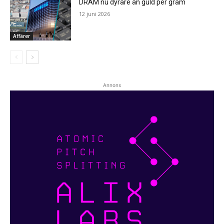
DRAM nu dyrare än guld per gram
12 juni 2026
Affärer
Annons