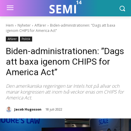
Hem
Nyheter
Affärer
Biden-administrationen: "Dags att baxa
igenom CHIPS for America Act"
Affärer
Politik
Biden-administrationen: ”Dags
att baxa igenom CHIPS for
America Act”
Den amerikanska regeringen tar Intels hot på allvar och
manar kongressen att inom två veckor enas om CHIPS for
America Act.
Jacob Hugosson
18 juli 2022