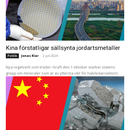
Kina förstatligar sällsynta jordartsmetaller
Jonas Klar
-
2 juli 2024
Politik
Nya regelverk som träder i kraft den 1 oktober stärker statens
grepp om mineraler som är av yttersta vikt för halvledarsektorn.