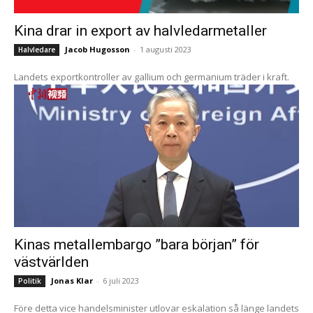
Kina drar in export av halvledarmetaller
Jacob Hugosson
-
1 augusti 2023
Halvledare
Landets exportkontroller av gallium och germanium träder i kraft.
Kinas metallembargo ”bara början” för
västvärlden
Jonas Klar
-
6 juli 2023
Politik
Före detta vice handelsminister utlovar eskalation så länge landets