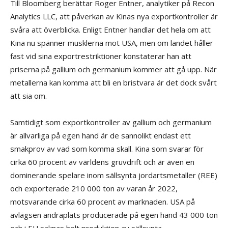
Till Bloomberg berättar Roger Entner, analytiker på Recon
Analytics LLC, att påverkan av Kinas nya exportkontroller är
svåra att överblicka. Enligt Entner handlar det hela om att
Kina nu spänner musklerna mot USA, men om landet håller
fast vid sina exportrestriktioner konstaterar han att
priserna på gallium och germanium kommer att gå upp. När
metallerna kan komma att bli en bristvara är det dock svårt
att sia om.
Samtidigt som exportkontroller av gallium och germanium
är allvarliga på egen hand är de sannolikt endast ett
smakprov av vad som komma skall. Kina som svarar för
cirka 60 procent av världens gruvdrift och är även en
dominerande spelare inom sällsynta jordartsmetaller (REE)
och exporterade 210 000 ton av varan år 2022,
motsvarande cirka 60 procent av marknaden. USA på
avlägsen andraplats producerade på egen hand 43 000 ton