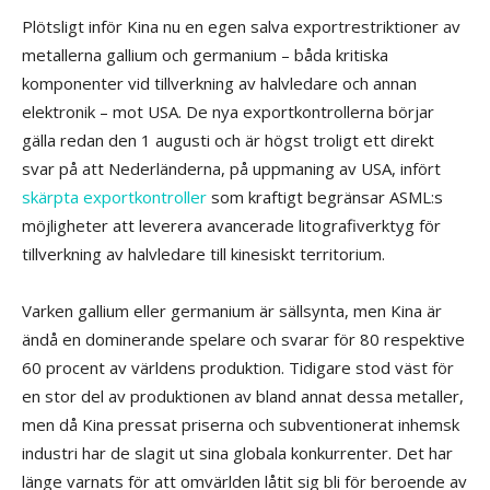
Plötsligt inför Kina nu en egen salva exportrestriktioner av
metallerna gallium och germanium – båda kritiska
komponenter vid tillverkning av halvledare och annan
elektronik – mot USA. De nya exportkontrollerna börjar
gälla redan den 1 augusti och är högst troligt ett direkt
svar på att Nederländerna, på uppmaning av USA, infört
skärpta exportkontroller
som kraftigt begränsar ASML:s
möjligheter att leverera avancerade litografiverktyg för
tillverkning av halvledare till kinesiskt territorium.
Varken gallium eller germanium är sällsynta, men Kina är
ändå en dominerande spelare och svarar för 80 respektive
60 procent av världens produktion. Tidigare stod väst för
en stor del av produktionen av bland annat dessa metaller,
men då Kina pressat priserna och subventionerat inhemsk
industri har de slagit ut sina globala konkurrenter. Det har
länge varnats för att omvärlden låtit sig bli för beroende av