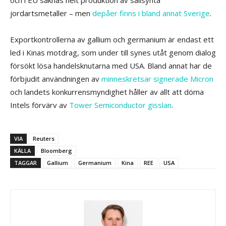
och i EU saknas helt produktion av sällsynta
jordartsmetaller – men
depåer finns i bland annat Sverige
.
Exportkontrollerna av gallium och germanium är endast ett
led i Kinas motdrag, som under till synes utåt genom dialog
försökt lösa handelsknutarna med USA. Bland annat har de
förbjudit användningen av
minneskretsar signerade Micron
och landets konkurrensmyndighet håller av allt att döma
Intels förvärv av
Tower Semiconductor gisslan
.
VIA
Reuters
KÄLLA
Bloomberg
TAGGAR
Gallium
Germanium
Kina
REE
USA