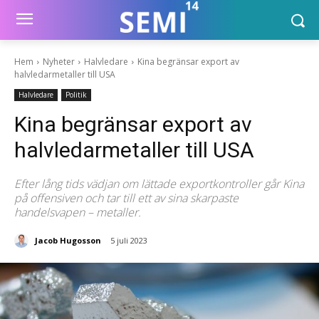
Hem
Nyheter
Halvledare
Kina begränsar export av
halvledarmetaller till USA
Halvledare
Politik
Kina begränsar export av
halvledarmetaller till USA
Efter lång tids vädjan om lättade exportkontroller går Kina
på offensiven och tar till ett av sina skarpaste
handelsvapen – metaller.
Jacob Hugosson
5 juli 2023