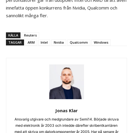
persondatorer går från duopolet Intel och AMD till att även
innefatta öppen konkurrens från Nvidia, Qualcomm och
sannolikt många fler.
KÄLLA
Reuters
TAGGAR
ARM
Intel
Nvidia
Qualcomm
Windows
Jonas Klar
Ansvarig utgivare och medgrundare av Semi14. Började skruva
med elektronik år 2003 och inledde därefter skribentkarriären
med att skriva om datorkomponenter år 2005. Har på senare år