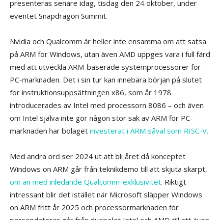
presenteras senare idag, tisdag den 24 oktober, under
eventet Snapdragon Summit.
Nvidia och Qualcomm är heller inte ensamma om att satsa
på ARM för Windows, utan även AMD uppges vara i full färd
med att utveckla ARM-baserade systemprocessorer för
PC-marknaden. Det i sin tur kan innebära början på slutet
för instruktionsuppsättningen x86, som år 1978
introducerades av Intel med processorn 8086 – och även
om Intel själva inte gör någon stor sak av ARM för PC-
marknaden har bolaget
investerat i ARM såväl som RISC-V.
Med andra ord ser 2024 ut att bli året då konceptet
Windows on ARM går från teknikdemo till att skjuta skarpt,
om än med inledande Qualcomm-exklusivitet
. Riktigt
intressant blir det istället när Microsoft släpper Windows
on ARM fritt år 2025 och processormarknaden för