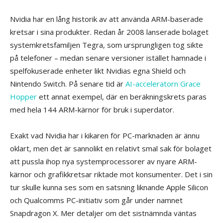
Nvidia har en lång historik av att använda ARM-baserade
kretsar i sina produkter. Redan år 2008 lanserade bolaget
systemkretsfamiljen Tegra, som ursprungligen tog sikte
på telefoner – medan senare versioner istället hamnade i
spelfokuserade enheter likt Nvidias egna Shield och
Nintendo Switch. På senare tid är
AI-acceleratorn Grace
Hopper
ett annat exempel, där en beräkningskrets paras
med hela 144 ARM-kärnor för bruk i superdator.
Exakt vad Nvidia har i kikaren för PC-marknaden är ännu
oklart, men det är sannolikt en relativt smal sak för bolaget
att pussla ihop nya systemprocessorer av nyare ARM-
kärnor och grafikkretsar riktade mot konsumenter. Det i sin
tur skulle kunna ses som en satsning liknande Apple Silicon
och Qualcomms PC-initiativ som går under namnet
Snapdragon X. Mer detaljer om det sistnämnda väntas