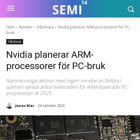
Hem
Nyheter
Hårdvara
Nvidia planerar ARM-processorer för PC-
bruk
Hårdvara
Nvidia planerar ARM-
processorer för PC-bruk
Namnkunniga aktörer med ingen mindre än Nvidia i
spetsen väntas äntra marknaden för ARM-baserade PC-
processorer år 2025.
Jonas Klar
24 oktober 2023