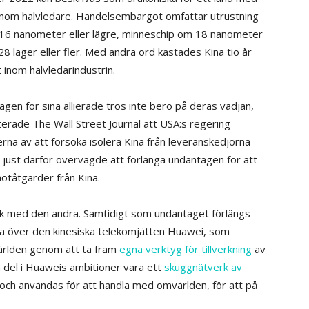
 inom halvledare. Handelsembargot omfattar utrustning
om 16 nanometer eller lägre, minneschip om 18 nanometer
 lager eller fler. Med andra ord kastades Kina tio år
t inom halvledarindustrin.
tagen för sina allierade tros inte bero på deras vädjan,
terade The Wall Street Journal att USA:s regering
na av att försöka isolera Kina från leveranskedjorna
just därför övervägde att förlänga undantagen för att
motåtgärder från Kina.
k med den andra. Samtidigt som undantaget förlängs
ga över den kinesiska telekomjätten Huawei, som
ärlden genom att ta fram
egna verktyg för tillverkning
av
del i Huaweis ambitioner vara ett
skuggnätverk av
och användas för att handla med omvärlden, för att på