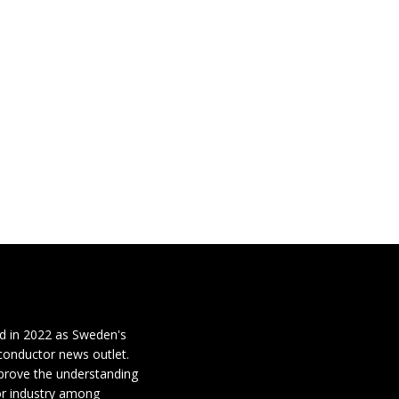
d in 2022 as Sweden's
conductor news outlet.
mprove the understanding
or industry among