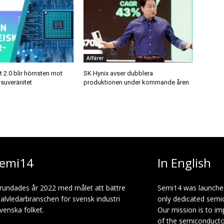
Affärer
 2.0 blir hörnsten mot
SK Hynix avser dubblera
suveränitet
produktionen under kommande åren
emi14
In English
rundades år 2022 med målet att bättre
Semi14 was launche
halvledarbranschen för svensk industri
only dedicated semi
venska folket.
Our mission is to i
of the semiconduct