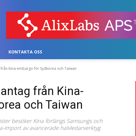
KONTAKTA OSS
 från Kina-embargo för Sydkorea och Taiwan
antag från Kina-
orea och Taiwan
ster besöker Kina förlängs Samsungs och
a-import av avancerade halvledarverktyg.