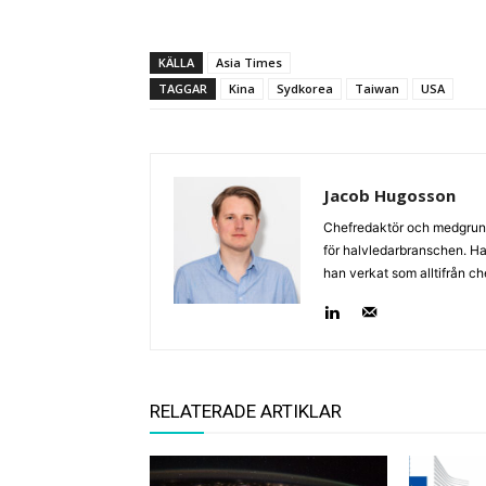
KÄLLA
Asia Times
TAGGAR
Kina
Sydkorea
Taiwan
USA
Jacob Hugosson
Chefredaktör och medgrund
för halvledarbranschen. Har 
han verkat som alltifrån c
RELATERADE ARTIKLAR