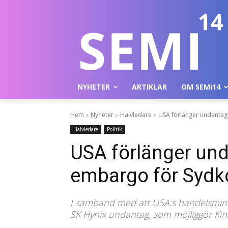
NYHETER
ARTIKLAR
OM SEMI14
Hem
Nyheter
Halvledare
USA förlänger undantag
Halvledare
Politik
USA förlänger und
embargo för Sydk
I samband med att USA:s handelsmini
SK Hynix undantag, som möjliggör Kin