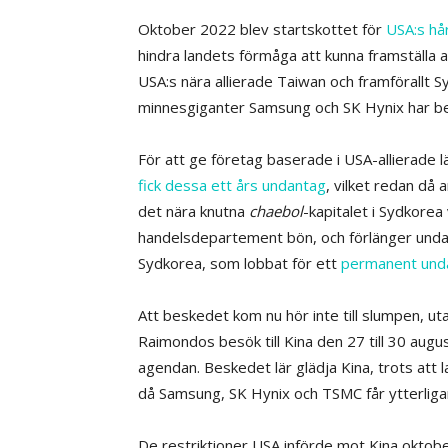
Oktober 2022 blev startskottet för
USA:s hå
hindra landets förmåga att kunna framställa
USA:s nära allierade Taiwan och framförallt 
minnesgiganter Samsung och SK Hynix har bet
För att ge företag baserade i USA-allierade 
fick dessa ett års undantag
, vilket redan då 
det nära knutna
chaebol
-kapitalet i Sydkorea
handelsdepartement bön, och förlänger undan
Sydkorea, som lobbat för ett
permanent und
Att beskedet kom nu hör inte till slumpen, uta
Raimondos besök till Kina den 27 till 30 augus
agendan. Beskedet lär glädja Kina, trots att
då Samsung, SK Hynix och TSMC får ytterligare 
De restriktioner USA införde mot Kina oktob