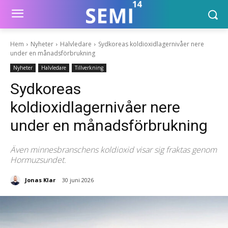
Hem
Nyheter
Halvledare
Sydkoreas koldioxidlagernivåer nere
under en månadsförbrukning
Nyheter
Halvledare
Tillverkning
Sydkoreas
koldioxidlagernivåer nere
under en månadsförbrukning
Även minnesbranschens koldioxid visar sig fraktas genom
Hormuzsundet.
Jonas Klar
30 juni 2026