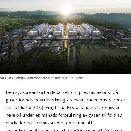
SK Hynix Yongin Semiconductor Cluster. Bild: SK Hynix
Den sydkoreanska halvledarsektorn pressas av brist på
gaser för halvledartillverkning – senast i raden bristvaror är
ren koldioxid (CO
). Enligt The Elec är landets lagernivåer
2
nere på under en månads förbrukning av gasen till följd av
blockaderna i Hormuzsundet, dock utan att
halvledarproduktionen hos jättarna Samsung och SK Hynix