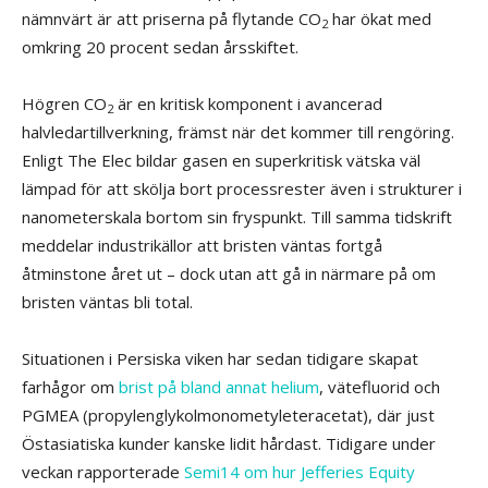
nämnvärt är att priserna på flytande CO
har ökat med
2
omkring 20 procent sedan årsskiftet.
Högren CO
är en kritisk komponent i avancerad
2
halvledartillverkning, främst när det kommer till rengöring.
Enligt The Elec bildar gasen en superkritisk vätska väl
lämpad för att skölja bort processrester även i strukturer i
nanometerskala bortom sin fryspunkt. Till samma tidskrift
meddelar industrikällor att bristen väntas fortgå
åtminstone året ut – dock utan att gå in närmare på om
bristen väntas bli total.
Situationen i Persiska viken har sedan tidigare skapat
farhågor om
brist på bland annat helium
, vätefluorid och
PGMEA (propylenglykolmonometyleteracetat), där just
Östasiatiska kunder kanske lidit hårdast. Tidigare under
veckan rapporterade
Semi14 om hur Jefferies Equity