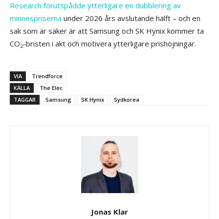
Research förutspådde ytterligare en dubblering av
minnespriserna
under 2026 års avslutande hälft – och en
sak som är säker är att Samsung och SK Hynix kommer ta
CO
-bristen i akt och motivera ytterligare prishöjningar.
2
VIA
Trendforce
KÄLLA
The Elec
TAGGAR
Samsung
SK Hynix
Sydkorea
Jonas Klar