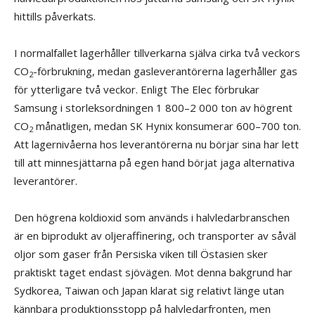
hittills påverkats.
I normalfallet lagerhåller tillverkarna själva cirka två veckors
CO
-förbrukning, medan gasleverantörerna lagerhåller gas
2
för ytterligare två veckor. Enligt The Elec förbrukar
Samsung i storleksordningen 1 800–2 000 ton av högrent
CO
månatligen, medan SK Hynix konsumerar 600–700 ton.
2
Att lagernivåerna hos leverantörerna nu börjar sina har lett
till att minnesjättarna på egen hand börjat jaga alternativa
leverantörer.
Den högrena koldioxid som används i halvledarbranschen
är en biprodukt av oljeraffinering, och transporter av såväl
oljor som gaser från Persiska viken till Östasien sker
praktiskt taget endast sjövägen. Mot denna bakgrund har
Sydkorea, Taiwan och Japan klarat sig relativt länge utan
kännbara produktionsstopp på halvledarfronten, men