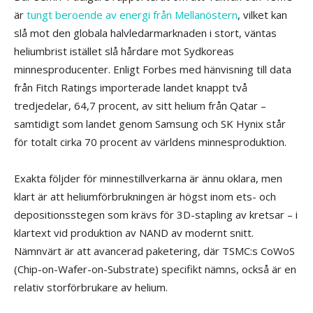
är
tungt beroende av energi från Mellanöstern
, vilket kan
slå mot den globala halvledarmarknaden i stort, väntas
heliumbrist istället slå hårdare mot Sydkoreas
minnesproducenter. Enligt Forbes med hänvisning till data
från Fitch Ratings importerade landet knappt två
tredjedelar, 64,7 procent, av sitt helium från Qatar –
samtidigt som landet genom Samsung och SK Hynix står
för totalt cirka 70 procent av världens minnesproduktion.
Exakta följder för minnestillverkarna är ännu oklara, men
klart är att heliumförbrukningen är högst inom ets- och
depositionsstegen som krävs för 3D-stapling av kretsar – i
klartext vid produktion av NAND av modernt snitt.
Nämnvärt är att avancerad paketering, där TSMC:s CoWoS
(Chip-on-Wafer-on-Substrate) specifikt nämns, också är en
relativ storförbrukare av helium.