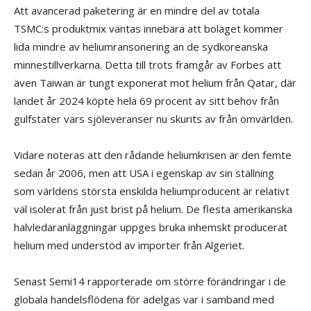
Att avancerad paketering är en mindre del av totala
TSMC:s produktmix väntas innebära att bolaget kommer
lida mindre av heliumransonering än de sydkoreanska
minnestillverkarna. Detta till trots framgår av Forbes att
även Taiwan är tungt exponerat mot helium från Qatar, där
landet år 2024 köpte hela 69 procent av sitt behov från
gulfstater vars sjöleveranser nu skurits av från omvärlden.
Vidare noteras att den rådande heliumkrisen är den femte
sedan år 2006, men att USA i egenskap av sin ställning
som världens största enskilda heliumproducent är relativt
väl isolerat från just brist på helium. De flesta amerikanska
halvledaranläggningar uppges bruka inhemskt producerat
helium med understöd av importer från Algeriet.
Senast Semi14 rapporterade om större förändringar i de
globala handelsflödena för ädelgas var i samband med