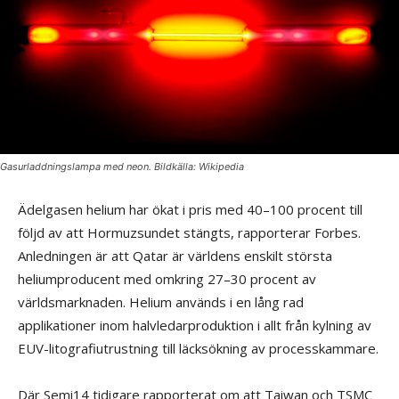
Gasurladdningslampa med neon. Bildkälla: Wikipedia
Ädelgasen helium har ökat i pris med 40–100 procent till
följd av att Hormuzsundet stängts, rapporterar Forbes.
Anledningen är att Qatar är världens enskilt största
heliumproducent med omkring 27–30 procent av
världsmarknaden. Helium används i en lång rad
applikationer inom halvledarproduktion i allt från kylning av
EUV-litografiutrustning till läcksökning av processkammare.
Där Semi14 tidigare rapporterat om att Taiwan och TSMC