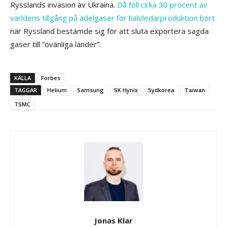
Rysslands invasion av Ukraina.
Då föll cirka 30 procent av
världens tillgång på ädelgaser för halvledarproduktion bort
när Ryssland bestämde sig för att sluta exportera sagda
gaser till ”ovänliga länder”.
KÄLLA
Forbes
TAGGAR
Helium
Samsung
SK Hynix
Sydkorea
Taiwan
TSMC
Jonas Klar