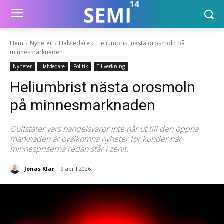
Hem
Nyheter
Halvledare
Heliumbrist nästa orosmoln på
minnesmarknaden
Nyheter
Halvledare
Politik
Tillverkning
Heliumbrist nästa orosmoln
på minnesmarknaden
Gulfstater vars handelsvaror inte når ut till den öppna
marknaden är ovälkomna nyheter för kunder när
minnespriserna redan står i zenit.
Jonas Klar
9 april 2026