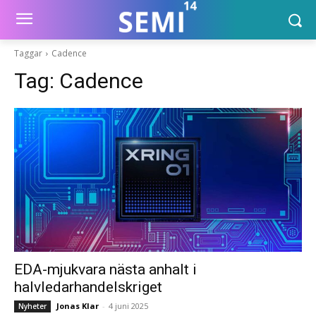
Taggar
Cadence
Tag:
Cadence
EDA-mjukvara nästa anhalt i
halvledarhandelskriget
Jonas Klar
-
4 juni 2025
Nyheter