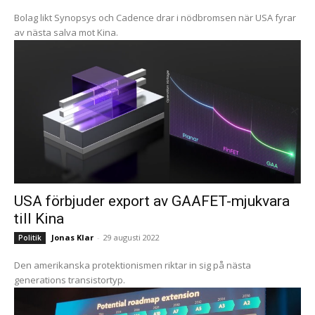
Bolag likt Synopsys och Cadence drar i nödbromsen när USA fyrar
av nästa salva mot Kina.
USA förbjuder export av GAAFET-mjukvara
till Kina
Jonas Klar
-
29 augusti 2022
Politik
Den amerikanska protektionismen riktar in sig på nästa
generations transistortyp.