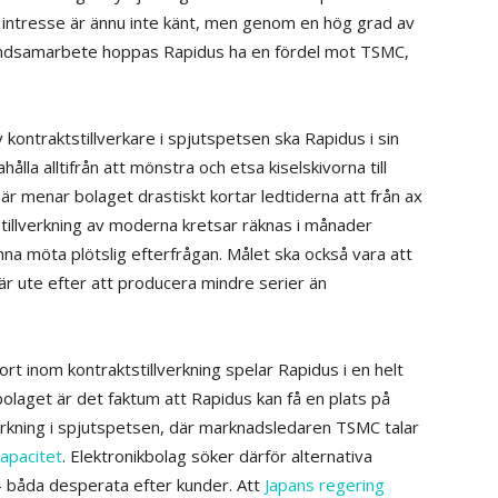
 intresse är ännu inte känt, men genom en hög grad av
undsamarbete hoppas Rapidus ha en fördel mot TSMC,
v kontraktstillverkare i spjutspetsen ska Rapidus i sin
ålla alltifrån att mönstra och etsa kiselskivorna till
här menar bolaget drastiskt kortar ledtiderna att från ax
där tillverkning av moderna kretsar räknas i månader
nna möta plötslig efterfrågan. Målet ska också vara att
 är ute efter att producera mindre serier än
t inom kontraktstillverkning spelar Rapidus i en helt
bolaget är det faktum att Rapidus kan få en plats på
verkning i spjutspetsen, där marknadsledaren TSMC talar
apacitet
. Elektronikbolag söker därför alternativa
– båda desperata efter kunder. Att
Japans regering