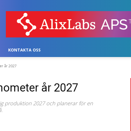
KONTAKTA OSS
er år 2027
nometer år 2027
ig produktion 2027 och planerar för en
å.