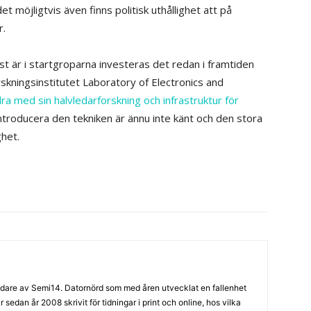
et möjligtvis även finns politisk uthållighet att på
r.
t är i startgroparna investeras det redan i framtiden
kningsinstitutet Laboratory of Electronics and
dra med sin halvledarforskning och infrastruktur för
ntroducera den tekniken är ännu inte känt och den stora
ghet.
are av Semi14. Datornörd som med åren utvecklat en fallenhet
sedan år 2008 skrivit för tidningar i print och online, hos vilka