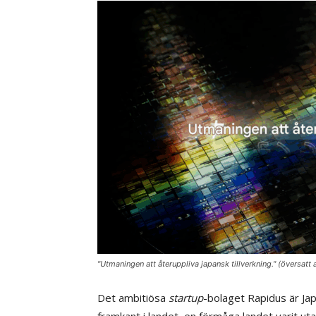
"Utmaningen att återuppliva japansk tillverkning." (översatt
Det ambitiösa
startup
-bolaget Rapidus är Japa
framkant i landet, en förmåga landet varit utan 