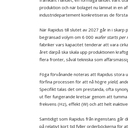
produktion och när bolaget nu lämnat in en af
industridepartement konkretiseras de först
När Rapidus till slutet av 2027 går in i skar
begränsad volym om 6 000
wafer starts per
fabriker vars kapacitet tenderar att vara ci
året därpå ska skala upp produktionen krafti
flera fronter, såväl tekniska som affärsmässi
Föga förvånande noteras att Rapidus stora u
förfina processen för att nå högre
yield
, and
Specifikt talas det om prestanda, ofta syn
ut fler fungerande kretsar genom att tumma 
frekvens (Hz), effekt (W) och att helt inaktive
Samtidigt som Rapidus från ingenstans går d
på relativt kort tid fyller orderböckerna för