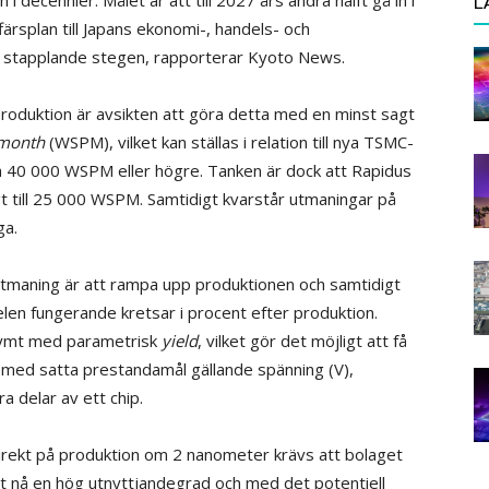
L
färsplan till Japans ekonomi-, handels- och
a stapplande stegen, rapporterar Kyoto News.
p produktion är avsikten att göra detta med en minst sagt
 month
(WSPM), vilket kan ställas i relation till nya TSMC-
rka 40 000 WSPM eller högre. Tanken är dock att Rapidus
gt till 25 000 WSPM. Samtidigt kvarstår utmaningar på
ga.
tmaning är att rampa upp produktionen och samtidigt
elen fungerande kretsar i procent efter produktion.
onymt med parametrisk
yield
, vilket gör det möjligt att få
med satta prestandamål gällande spänning (V),
ra delar av ett chip.
irekt på produktion om 2 nanometer krävs att bolaget
 att nå en hög utnyttjandegrad och med det potentiell