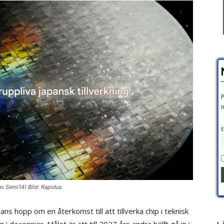
P
i
E
 av Semi14) Bild: Rapidus
ns hopp om en återkomst till att tillverka chip i teknisk
i decennier. Målet är att till 2027 års andra hälft gå in i