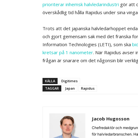
prioriterar inhemsk halvledarindustri
gör att d
överskådlig tid hålla Rapidus under sina vinga
Trots att det japanska halvledarhoppet endas
och gjort gemensam sak med det franska fors
Information Technologies (LETI), som ska
bi
kretsar på 1 nanometer
. När Rapidus avser i
frågan är snarare om det någonsin blir verkli
KÄLLA
Digitimes
TAGGAR
Japan
Rapidus
Jacob Hugosson
Chefredaktör och medgrund
för halvledarbranschen. Har 