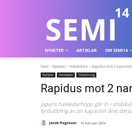
NYHETER
ARTIKLAR
OM SEMI14
Hem
Nyheter
Halvledare
Rapidus mot 2 nanomet
Nyheter
Halvledare
Tillverkning
Rapidus mot 2 na
Japans halvledarhopp går in i småskal
fyrdubbling av sin kapacitet året därp
Jacob Hugosson
16 februari 2026