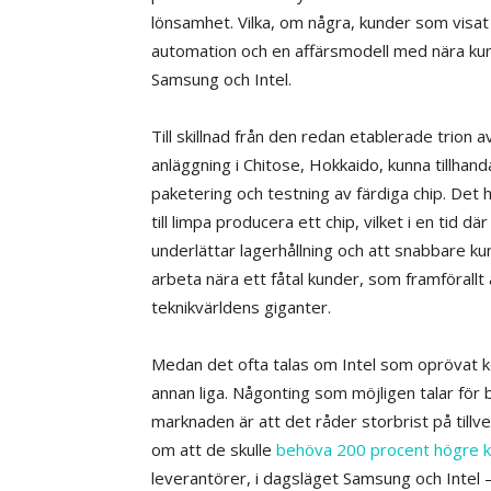
lönsamhet. Vilka, om några, kunder som visat
automation och en affärsmodell med nära k
Samsung och Intel.
Till skillnad från den redan etablerade trion a
anläggning i Chitose, Hokkaido, kunna tillhandah
paketering och testning av färdiga chip. Det 
till limpa producera ett chip, vilket i en tid 
underlättar lagerhållning och att snabbare ku
arbeta nära ett fåtal kunder, som framförallt
teknikvärldens giganter.
Medan det ofta talas om Intel som oprövat kor
annan liga. Någonting som möjligen talar för 
marknaden är att det råder storbrist på till
om att de skulle
behöva 200 procent högre k
leverantörer, i dagsläget Samsung och Intel 