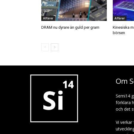
Affärer
Affärer
DRAM nu dyrare än guld per gram
Kinesiska mi
börsen
Om S
Semi14 g
förklara 
och det s
Vi verkar 
utvecklin