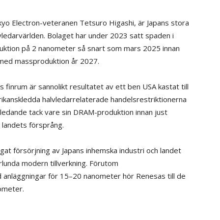
okyo Electron-veteranen Tetsuro Higashi, är Japans stora
alvledarvärlden. Bolaget har under 2023 satt spaden i
duktion på 2 nanometer så snart som mars 2025 innan
 med massproduktion år 2027.
finrum är sannolikt resultatet av ett ben USA kastat till
erikanskledda halvledarrelaterade handelsrestriktionerna
sledande tack vare sin DRAM-produktion innan just
 landets försprång.
gat försörjning av Japans inhemska industri och landet
orlunda modern tillverkning. Förutom
 anläggningar för 15–20 nanometer hör Renesas till de
ometer.