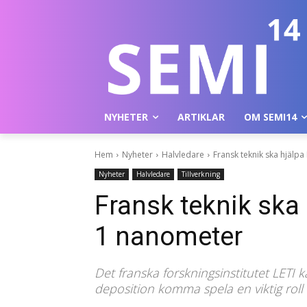
NYHETER
ARTIKLAR
OM SEMI14
Hem
Nyheter
Halvledare
Fransk teknik ska hjälp
Nyheter
Halvledare
Tillverkning
Fransk teknik ska
1 nanometer
Det franska forskningsinstitutet LETI
deposition komma spela en viktig roll 