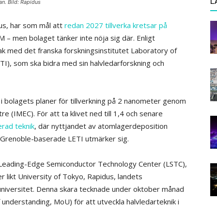
L
n. Bild: Rapidus
dus, har som mål att
redan 2027 tillverka kretsar på
 – men bolaget tänker inte nöja sig där. Enligt
k med det franska forskningsinstitutet Laboratory of
TI), som ska bidra med sin halvledarforskning och
 bolagets planer för tillverkning på 2 nanometer genom
e (IMEC). För att ta klivet ned till 1,4 och senare
rad teknik
, där nyttjandet av atomlagerdeposition
här Grenoble-baserade LETI utmärker sig.
Leading-Edge Semiconductor Technology Center (LSTC),
 likt University of Tokyo, Rapidus, landets
a universitet. Denna skara tecknade under oktober månad
nderstanding, MoU) för att utveckla halvledarteknik i