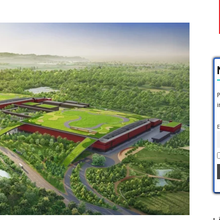
P
i
E