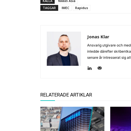
KÄLLA
Nikkei Asia
TAGGAR
IMEC
Rapidus
Jonas Klar
Ansvarig utgivare och med
inledde därefter skribentk
senare år intresserat sig a
RELATERADE ARTIKLAR