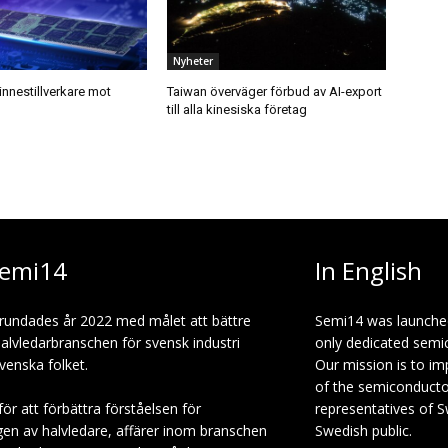
Nyheter
nnestillverkare mot
Taiwan överväger förbud av AI-export
till alla kinesiska företag
emi14
In English
rundades år 2022 med målet att bättre
Semi14 was launche
halvledarbranschen för svensk industri
only dedicated semi
venska folket.
Our mission is to i
of the semiconduct
för att förbättra förståelsen för
representatives of S
gen av halvledare, affärer inom branschen
Swedish public.