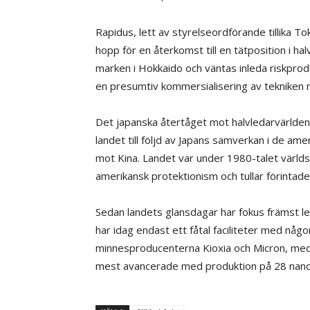
Rapidus, lett av styrelseordförande tillika T
hopp för en återkomst till en tätposition i h
marken i Hokkaido och väntas inleda riskpro
en presumtiv kommersialisering av tekniken
Det japanska återtåget mot halvledarvärldens 
landet till följd av Japans samverkan i de am
mot Kina. Landet var under 1980-talet värld
amerikansk protektionism och tullar förintade
Sedan landets glansdagar har fokus främst le
har idag endast ett fåtal faciliteter med någ
minnesproducenterna Kioxia och Micron, med
mest avancerade med produktion på 28 nan