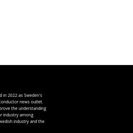
d in 2022 as Sweden's
conductor news outlet.
mprove the understanding
or industry among
wedish industry and the