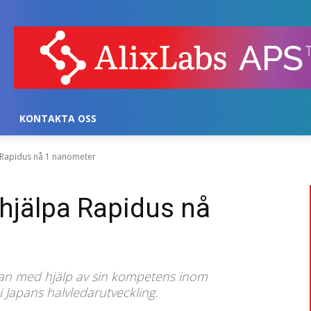
KONTAKTA OSS
a Rapidus nå 1 nanometer
 hjälpa Rapidus nå
 kan med hjälp av sin kompetens inom
i Japans halvledarutveckling.