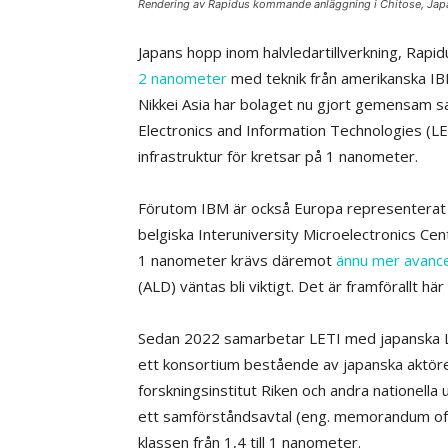
Rendering av Rapidus kommande anläggning i Chitose, Japa
Japans hopp inom halvledartillverkning, Rapi
2 nanometer
med teknik från amerikanska IBM
Nikkei Asia har bolaget nu gjort gemensam sa
Electronics and Information Technologies (LE
infrastruktur för kretsar på 1 nanometer.
Förutom IBM är också Europa representerat i
belgiska Interuniversity Microelectronics Centr
1 nanometer krävs däremot
ännu mer avance
(ALD) väntas bli viktigt. Det är framförallt 
Sedan 2022 samarbetar LETI med japanska 
ett konsortium bestående av japanska aktörer
forskningsinstitut Riken och andra nationell
ett samförståndsavtal (eng. memorandum of u
klassen från 1,4 till 1 nanometer.