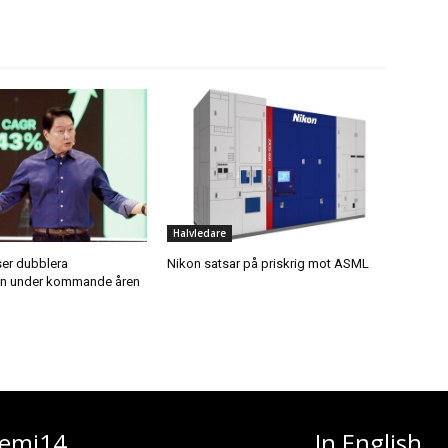
Halvledare
ser dubblera
Nikon satsar på priskrig mot ASML
en under kommande åren
emi14
In English