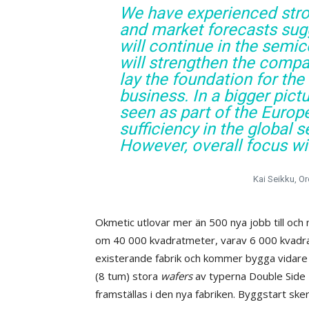
We have experienced stro
and market forecasts sug
will continue in the semi
will strengthen the compa
lay the foundation for th
business. In a bigger pict
seen as part of the Europ
sufficiency in the global
However, overall focus wi
Kai Seikku, O
Okmetic utlovar mer än 500 nya jobb till oc
om 40 000 kvadratmeter, varav 6 000 kvadrat
existerande fabrik och kommer bygga vidare
(8 tum) stora
wafers
av typerna Double Side 
framställas i den nya fabriken. Byggstart sker