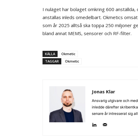
I nuläget har bolaget omkring 600 anställda,
anställas inleds omedelbart. Okmetics omsätt
som år 2025 alltså ska toppa 250 miljoner geno
bland annat MEMS, sensorer och RF-filter.
KÄLLA
Okmetic
TAGGAR
Okmetic
Jonas Klar
Ansvarig utgivare och med
inledde därefter skribentk
senare år intresserat sig a