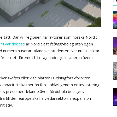
L
e tätt. Där vi i regionen har aktörer som norska Nordic
r i världsklass
är Nordic ett
fabless
-bolag utan egen
and numera huserar utländska studenter. När nu EU siktar
örjar det däremot bli drag under galoscherna även i
erkar
wafers
eller kiselplattor i Helsingfors-förorten
 kapacitet ska mer än fördubblas genom en investering
agets pressmeddelande även fördubbla bolagets
dra till den europeiska halvledarsektorns expansion
itiativ.