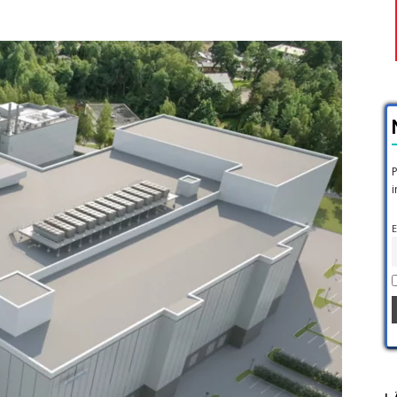
P
i
E