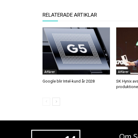
RELATERADE ARTIKLAR
Affärer
Affärer
Google blir Intel-kund år 2028
SK Hynix av
produktion
Om S