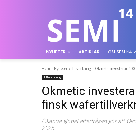
NYHETER
ARTIKLAR
OM SEMI14
Hem
Nyheter
Tillverkning
Okmetic investerar 400 m
Tillverkning
Okmetic investerar
finsk wafertillver
Ökande global efterfrågan gör att Okmet
2025.