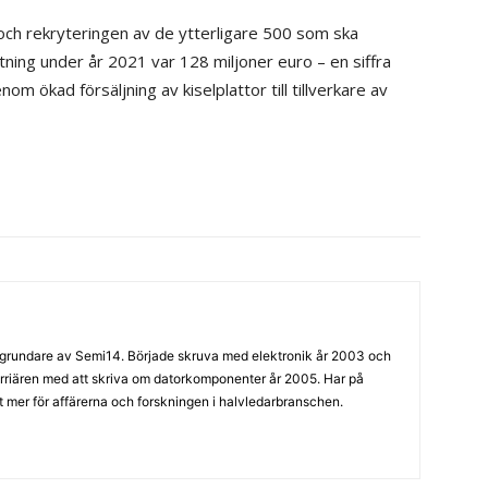
 och rekryteringen av de ytterligare 500 som ska
ning under år 2021 var 128 miljoner euro – en siffra
m ökad försäljning av kiselplattor till tillverkare av
grundare av Semi14. Började skruva med elektronik år 2003 och
arriären med att skriva om datorkomponenter år 2005. Har på
llt mer för affärerna och forskningen i halvledarbranschen.