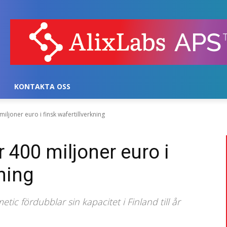
KONTAKTA OSS
iljoner euro i finsk wafertillverkning
 400 miljoner euro i
kning
ic fördubblar sin kapacitet i Finland till år