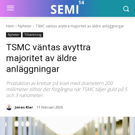
Hem
Nyheter
TSMC väntas avyttra majoritet av äldre anläggningar
Nyheter
Tillverkning
TSMC väntas avyttra
majoritet av äldre
anläggningar
Produktion av kretsar på kisel med diametern 200
millimeter tillhör det förgångna när TSMC täljer guld på 5
och 3 nanometer.
Jonas Klar
11 februari 2026