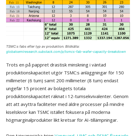
TSMC:s fabs efter typ av produktion. Bildkälla:
globalsemiresearch.substack.com/p/tsmcs-fab-wafer-capacity-breakdown
Trots en på pappret drastisk minskning i väntad
produktionskapacitet utgör TSMC:s anläggningar för 150
millimeter (6 tum) samt 200 millimeter (8 tum) endast
ungefär 15 procent av bolagets totala
produktionskapacitet räknat i 12-tumsekvivalenter. Genom
att att avyttra faciliteter med äldre processer på mindre
kiselskivor kan TSMC istället fokusera på moderna
högmarginalprodukter likt kretsar för AI-tillämpningar.
Den taiwanesiska trion
Vanguard, UMC och PSMC flaggade