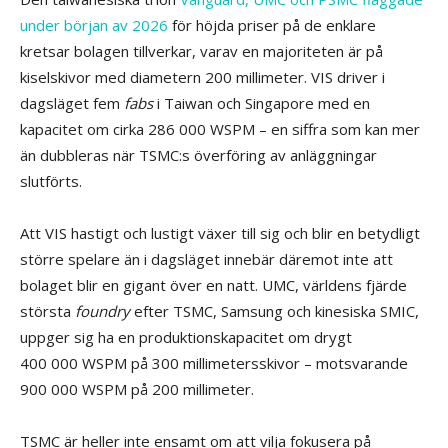
under början av 2026
för höjda priser på de enklare
kretsar bolagen tillverkar, varav en majoriteten är på
kiselskivor med diametern 200 millimeter. VIS driver i
dagsläget fem
fabs
i Taiwan och Singapore med en
kapacitet om cirka 286 000 WSPM – en siffra som kan mer
än dubbleras när TSMC:s överföring av anläggningar
slutförts.
Att VIS hastigt och lustigt växer till sig och blir en betydligt
större spelare än i dagsläget innebär däremot inte att
bolaget blir en gigant över en natt. UMC, världens fjärde
största
foundry
efter TSMC, Samsung och kinesiska SMIC,
uppger sig ha en produktionskapacitet om drygt
400 000 WSPM på 300 millimetersskivor – motsvarande
900 000 WSPM på 200 millimeter.
TSMC är heller inte ensamt om att vilja fokusera på