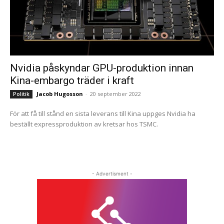
Nvidia påskyndar GPU-produktion innan
Kina-embargo träder i kraft
Jacob Hugosson
-
20 september 2022
Politik
För att få till stånd en sista leverans till Kina uppges Nvidia ha
beställt expressproduktion av kretsar hos TSMC.
- Advertisment -