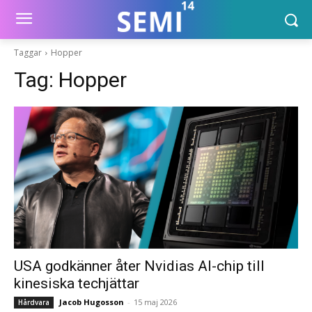
Taggar
Hopper
Tag:
Hopper
USA godkänner åter Nvidias AI-chip till
kinesiska techjättar
Jacob Hugosson
-
15 maj 2026
Hårdvara