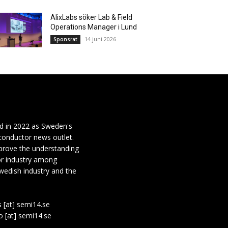
AlixLabs söker Lab & Field
Operations Manager i Lund
14 juni 2026
Sponsrat
d in 2022 as Sweden's
conductor news outlet.
mprove the understanding
or industry among
wedish industry and the
s [at] semi14.se
fo [at] semi14.se