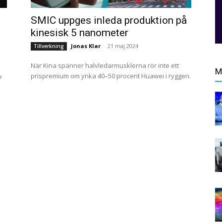
SMIC uppges inleda produktion på
kinesisk 5 nanometer
Jonas Klar
-
21 maj 2024
Tillverkning
När Kina spänner halvledarmusklerna rör inte ett
M
prispremium om ynka 40–50 procent Huawei i ryggen.
7