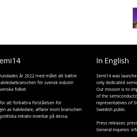
emi14
In English
rundades år 2022 med målet att bättre
Semi14 was launche
halvledarbranschen för svensk industri
only dedicated semi
venska folket.
Our mission is to i
of the semiconduct
för att förbättra förståelsen för
representatives of S
gen av halvledare, affärer inom branschen
Swedish public.
olitiska initiativ inverkar på dessa.
Press releases: pres
General inquiries: in