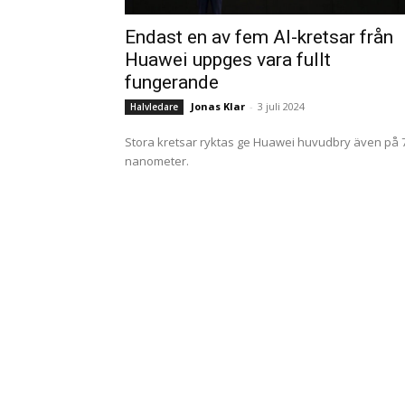
Endast en av fem AI-kretsar från
Huawei uppges vara fullt
fungerande
Jonas Klar
-
3 juli 2024
Halvledare
Stora kretsar ryktas ge Huawei huvudbry även på 
nanometer.