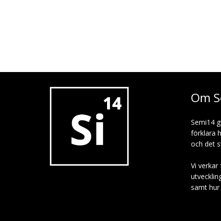
Om S
Semi14 g
förklara 
och det s
Vi verkar 
utvecklin
samt hur p