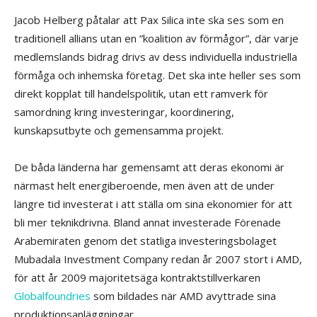
Jacob Helberg påtalar att Pax Silica inte ska ses som en
traditionell allians utan en ”koalition av förmågor”, där varje
medlemslands bidrag drivs av dess individuella industriella
förmåga och inhemska företag. Det ska inte heller ses som
direkt kopplat till handelspolitik, utan ett ramverk för
samordning kring investeringar, koordinering,
kunskapsutbyte och gemensamma projekt.
De båda länderna har gemensamt att deras ekonomi är
närmast helt energiberoende, men även att de under
längre tid investerat i att ställa om sina ekonomier för att
bli mer teknikdrivna. Bland annat investerade Förenade
Arabemiraten genom det statliga investeringsbolaget
Mubadala Investment Company redan år 2007 stort i AMD,
för att år 2009 majoritetsäga kontraktstillverkaren
Globalfoundries
som bildades när AMD avyttrade sina
produktionsanläggningar.