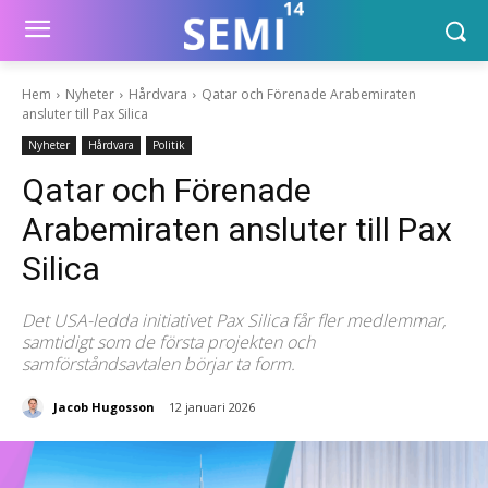
Hem
Nyheter
Hårdvara
Qatar och Förenade Arabemiraten
ansluter till Pax Silica
Nyheter
Hårdvara
Politik
Qatar och Förenade
Arabemiraten ansluter till Pax
Silica
Det USA-ledda initiativet Pax Silica får fler medlemmar,
samtidigt som de första projekten och
samförståndsavtalen börjar ta form.
Jacob Hugosson
12 januari 2026