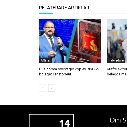
RELATERADE ARTIKLAR
Affärer
Halvledare
Qualcomm överväger köp av RISC-V-
Kraftelektro
bolaget Tenstorrent
beläggs med
Om S