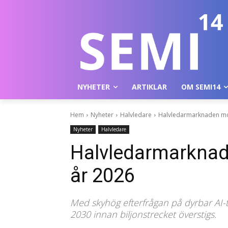
NYHETER
ARTIKLAR
OM SEMI14
Hem
Nyheter
Halvledare
Halvledarmarknaden mot
Nyheter
Halvledare
Halvledarmarknad
år 2026
Med skyhög efterfrågan på dyrbar AI-t
2030 innan biljonstrecket överstigs.