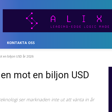
KONTAKTA OSS
 en biljon USD år 2026
en mot en biljon USD
eknologi ser marknaden inte ut att vänta in år