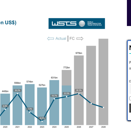
P
i
E