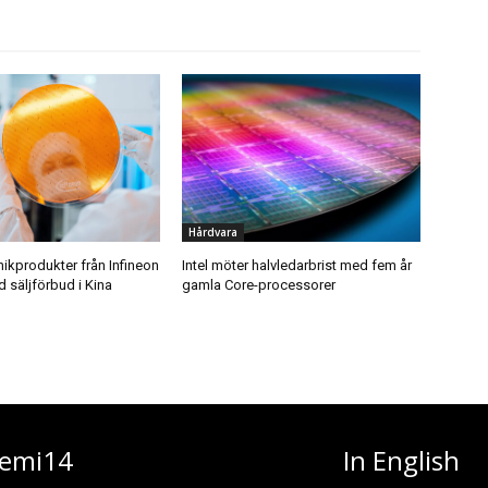
Hårdvara
nikprodukter från Infineon
Intel möter halvledarbrist med fem år
 säljförbud i Kina
gamla Core-processorer
emi14
In English