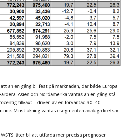
ut att än en gång bli fest på marknaden, där både Europa
vardera. Asien och Nordamerika väntas än en gång stå
ocentig tillväxt – driven av en förväntad 30–40-
h minne. Minst ökning väntas i segmenten analoga kretsar
ch WSTS låter bli att utfärda mer precisa prognoser