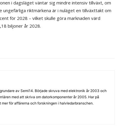
nen i dagsläget väntar sig mindre intensiv tillväxt, om
e ungefärliga riktmärkena är i nuläget en tillväxttakt om
ent för 2028 – vilket skulle göra marknaden värd
,18 biljoner år 2028.
grundare av Semi14. Började skruva med elektronik år 2003 och
arriären med att skriva om datorkomponenter år 2005. Har på
llt mer för affärerna och forskningen i halvledarbranschen.