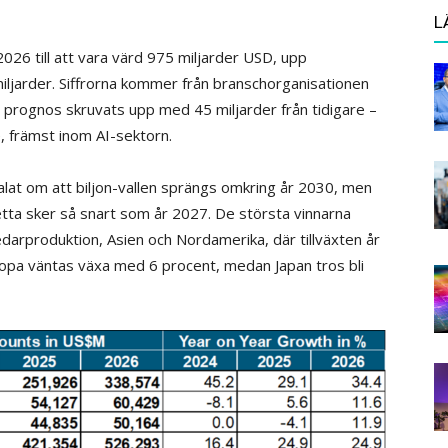
L
026 till att vara värd 975 miljarder USD, upp
iljarder. Siffrorna kommer från branschorganisationen
 prognos skruvats upp med 45 miljarder från tidigare –
ne, främst inom AI-sektorn.
alat om att biljon-vallen sprängs omkring år 2030, men
ta sker så snart som år 2027. De största vinnarna
arproduktion, Asien och Nordamerika, där tillväxten år
ropa väntas växa med 6 procent, medan Japan tros bli