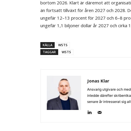
bortom 2026. Klart är däremot att organisatio
än fortsatt tillväxt för åren 2027 och 2028. D
ungefär 12–13 procent för 2027 och 6–8 proc
ungefär 1,1 biljoner dollar år 2027 och cirka 1
KÄLLA
WSTS
TAGGAR
WSTS
Jonas Klar
Ansvarig utgivare och med
inledde därefter skribentk
senare år intresserat sig a