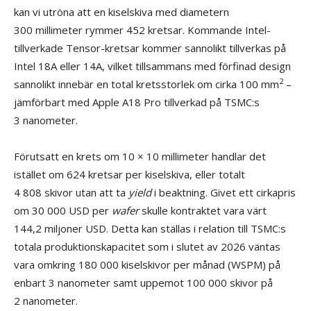
kan vi utröna att en kiselskiva med diametern
300 millimeter rymmer 452 kretsar. Kommande Intel-
tillverkade Tensor-kretsar kommer sannolikt tillverkas på
Intel 18A eller 14A, vilket tillsammans med förfinad design
2
sannolikt innebär en total kretsstorlek om cirka 100 mm
–
jämförbart med Apple A18 Pro tillverkad på TSMC:s
3 nanometer.
Förutsatt en krets om 10 × 10 millimeter handlar det
istället om 624 kretsar per kiselskiva, eller totalt
4 808 skivor utan att ta
yield
i beaktning. Givet ett cirkapris
om 30 000 USD per
wafer
skulle kontraktet vara värt
144,2 miljoner USD. Detta kan ställas i relation till TSMC:s
totala produktionskapacitet som i slutet av 2026 väntas
vara omkring 180 000 kiselskivor per månad (WSPM) på
enbart 3 nanometer samt uppemot 100 000 skivor på
2 nanometer.