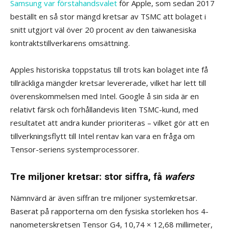
Samsung var förstahandsvalet
för Apple, som sedan 2017
beställt en så stor mängd kretsar av TSMC att bolaget i
snitt utgjort väl över 20 procent av den taiwanesiska
kontraktstillverkarens omsättning.
Apples historiska toppstatus till trots kan bolaget inte få
tillräckliga mängder kretsar levererade, vilket har lett till
överenskommelsen med Intel. Google å sin sida är en
relativt färsk och förhållandevis liten TSMC-kund, med
resultatet att andra kunder prioriteras – vilket gör att en
tillverkningsflytt till Intel rentav kan vara en fråga om
Tensor-seriens systemprocessorer.
Tre miljoner kretsar: stor siffra, få
wafers
Nämnvärd är även siffran tre miljoner systemkretsar.
Baserat på rapporterna om den fysiska storleken hos 4-
nanometerskretsen Tensor G4, 10,74 × 12,68 millimeter,