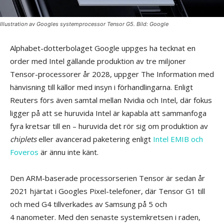
Illustration av Googles systemprocessor Tensor G5. Bild: Google
Alphabet-dotterbolaget Google uppges ha tecknat en
order med Intel gällande produktion av tre miljoner
Tensor-processorer år 2028, uppger The Information med
hänvisning till källor med insyn i förhandlingarna. Enligt
Reuters förs även samtal mellan Nvidia och Intel, där fokus
ligger på att se huruvida Intel är kapabla att sammanfoga
fyra kretsar till en – huruvida det rör sig om produktion av
chiplets
eller avancerad paketering enligt
Intel EMIB och
Foveros
är ännu inte känt.
Den ARM-baserade processorserien Tensor är sedan år
2021 hjärtat i Googles Pixel-telefoner, där Tensor G1 till
och med G4 tillverkades av Samsung på 5 och
4 nanometer. Med den senaste systemkretsen i raden,