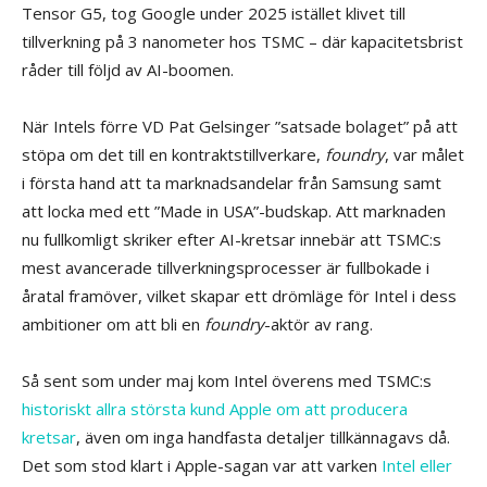
Tensor G5, tog Google under 2025 istället klivet till
tillverkning på 3 nanometer hos TSMC – där kapacitetsbrist
råder till följd av AI-boomen.
När Intels förre VD Pat Gelsinger ”satsade bolaget” på att
stöpa om det till en kontraktstillverkare,
foundry
, var målet
i första hand att ta marknadsandelar från Samsung samt
att locka med ett ”Made in USA”-budskap. Att marknaden
nu fullkomligt skriker efter AI-kretsar innebär att TSMC:s
mest avancerade tillverkningsprocesser är fullbokade i
åratal framöver, vilket skapar ett drömläge för Intel i dess
ambitioner om att bli en
foundry
-aktör av rang.
Så sent som under maj kom Intel överens med TSMC:s
historiskt allra största kund Apple om att producera
kretsar
, även om inga handfasta detaljer tillkännagavs då.
Det som stod klart i Apple-sagan var att varken
Intel eller