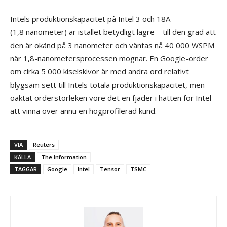
Intels produktionskapacitet på Intel 3 och 18A
(1,8 nanometer) är istället betydligt lägre – till den grad att
den är okänd på 3 nanometer och väntas nå 40 000 WSPM
när 1,8-nanometersprocessen mognar. En Google-order
om cirka 5 000 kiselskivor är med andra ord relativt
blygsam sett till Intels totala produktionskapacitet, men
oaktat orderstorleken vore det en fjäder i hatten för Intel
att vinna över ännu en högprofilerad kund.
VIA
Reuters
KÄLLA
The Information
TAGGAR
Google
Intel
Tensor
TSMC