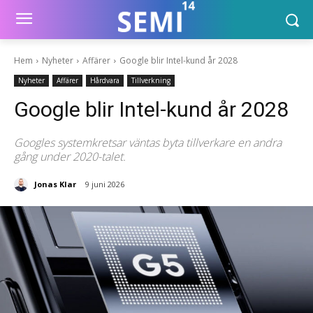
Hem
Nyheter
Affärer
Google blir Intel-kund år 2028
Nyheter
Affärer
Hårdvara
Tillverkning
Google blir Intel-kund år 2028
Googles systemkretsar väntas byta tillverkare en andra
gång under 2020-talet.
Jonas Klar
9 juni 2026