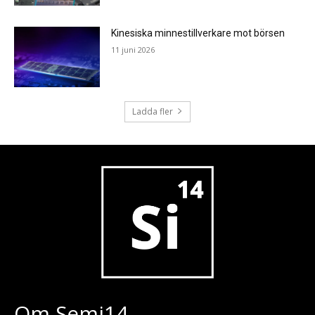
Kinesiska minnestillverkare mot börsen
11 juni 2026
Ladda fler
Om Semi14