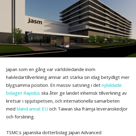
Japan som en gång var världsledande inom
halvledartillverkning ämnar att stärka sin idag betydligt mer
blygsamma position. En massiv satsning i det
nybildade
bolaget Rapidus
ska åter ge landet inhemsk tillverkning av
kretsar i spjutspetsen, och internationella samarbeten
med
bland annat EU
och Taiwan ska främja leveranskedjor
och forskning.
TSMC:s japanska dotterbolag Japan Advanced