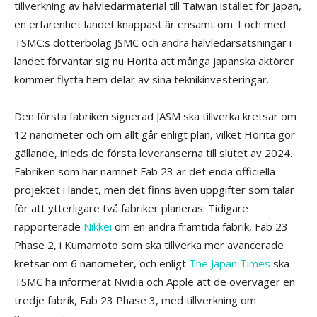
tillverkning av halvledarmaterial till Taiwan istället för Japan,
en erfarenhet landet knappast är ensamt om. I och med
TSMC:s dotterbolag JSMC och andra halvledarsatsningar i
landet förväntar sig nu Horita att många japanska aktörer
kommer flytta hem delar av sina teknikinvesteringar.
Den första fabriken signerad JASM ska tillverka kretsar om
12 nanometer och om allt går enligt plan, vilket Horita gör
gällande, inleds de första leveranserna till slutet av 2024.
Fabriken som har namnet Fab 23 är det enda officiella
projektet i landet, men det finns även uppgifter som talar
för att ytterligare två fabriker planeras. Tidigare
rapporterade
Nikkei
om en andra framtida fabrik, Fab 23
Phase 2, i Kumamoto som ska tillverka mer avancerade
kretsar om 6 nanometer, och enligt
The Japan Times
ska
TSMC ha informerat Nvidia och Apple att de överväger en
tredje fabrik, Fab 23 Phase 3, med tillverkning om