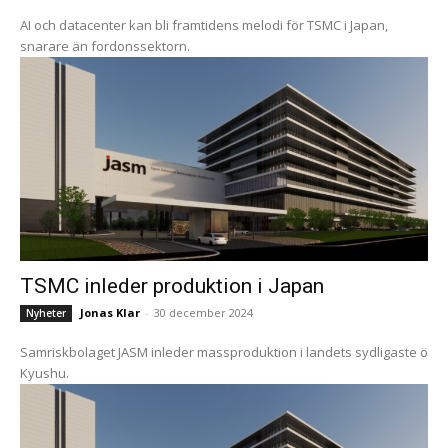
AI och datacenter kan bli framtidens melodi för TSMC i Japan,
snarare än fordonssektorn.
TSMC inleder produktion i Japan
Jonas Klar
-
30 december 2024
Nyheter
Samriskbolaget JASM inleder massproduktion i landets sydligaste ö
Kyushu.