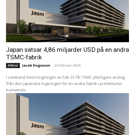
Japan satsar 4,86 miljarder USD på en andra
TSMC-fabrik
Jacob Hugosson
-
26 februari 2024
Affärer
I samband med invigningen av Fab 23 får TSMC ytterligare anslag
från den japanska regeringen för en andra fabrik i prefekturen
Kumamoto.