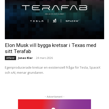
Elon Musk vill bygga kretsar i Texas med
sitt Terafab
Jonas Klar
-
24 mars 2026
Affärer
Egenproducerade kretsar en existensiell fråga för Tesla, SpaceX
och xAI, menar grundaren.
- Advertisment -