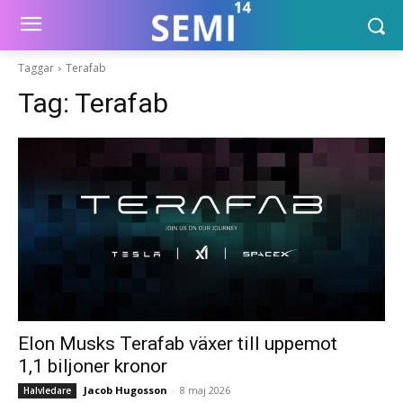
Taggar
Terafab
Tag:
Terafab
Elon Musks Terafab växer till uppemot
1,1 biljoner kronor
Jacob Hugosson
-
8 maj 2026
Halvledare