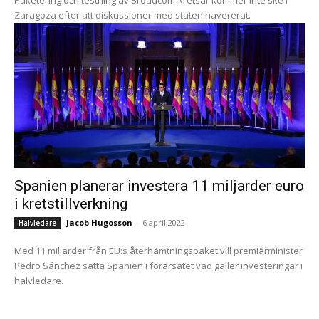
Paketering och testning av Broadcom-kretsar kommer inte ske i
Zaragoza efter att diskussioner med staten havererat.
Spanien planerar investera 11 miljarder euro
i kretstillverkning
Jacob Hugosson
-
6 april 2022
Halvledare
Med 11 miljarder från EU:s återhämtningspaket vill premiärminister
Pedro Sánchez sätta Spanien i förarsätet vad gäller investeringar i
halvledare.