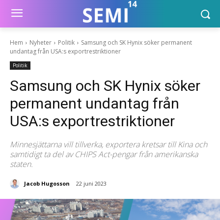
Hem
Nyheter
Politik
Samsung och SK Hynix söker permanent
undantag från USA:s exportrestriktioner
Politik
Samsung och SK Hynix söker
permanent undantag från
USA:s exportrestriktioner
Minnesjättarna vill tillverka, exportera kretsar till Kina och
samtidigt ta del av CHIPS Act-pengar från amerikanska
staten.
Jacob Hugosson
22 juni 2023