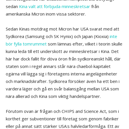
sedan
Kina valt att förbjuda minneskretsar
från
amerikanska Micron inom vissa sektorer.
Sedan Kinas motdrag mot Micron har USA svarat med att
Sydkorea (Samsung och SK Hynix) och Japan (Kioxia)
inte
bör fylla tomrummet
som lämnas efter, vilket i teorin skulle
kunna leda till ett underskott av minneskretsar i Kina. Det
här har dock fallit för döva öron från sydkoreanskt håll, där
staten som i regel annars står nära chaebol-kapitalet
ogärna vill lägga sig i företagens interna angelägenheter
och marknadskrafter. Sydkorea försöker även ha ett ben i
vardera läger och gå en svår balansgång mellan USA som
nära allierad och Kina som viktig handelspartner.
Förutom ovan är frågan och CHIPS and Science Act, som i
korthet ger subventioner till företag som genom fabriker
eller på annat sätt stärker USA:s halvledarförmåga. Ett av