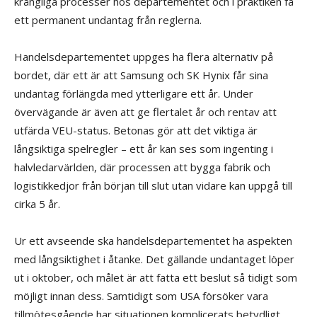
krångliga processer hos departementet och i praktiken få
ett permanent undantag från reglerna.
Handelsdepartementet uppges ha flera alternativ på
bordet, där ett är att Samsung och SK Hynix får sina
undantag förlängda med ytterligare ett år. Under
övervägande är även att ge flertalet år och rentav att
utfärda VEU-status. Betonas gör att det viktiga är
långsiktiga spelregler – ett år kan ses som ingenting i
halvledarvärlden, där processen att bygga fabrik och
logistikkedjor från början till slut utan vidare kan uppgå till
cirka 5 år.
Ur ett avseende ska handelsdepartementet ha aspekten
med långsiktighet i åtanke. Det gällande undantaget löper
ut i oktober, och målet är att fatta ett beslut så tidigt som
möjligt innan dess. Samtidigt som USA försöker vara
tillmötesgående har situationen komplicerats betydligt