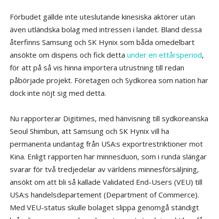
Förbudet gällde inte uteslutande kinesiska aktörer utan
även utländska bolag med intressen i landet. Bland dessa
återfinns Samsung och SK Hynix som båda omedelbart
ansökte om dispens och fick detta
under en ettårsperiod
,
för att på så vis hinna importera utrustning till redan
påbörjade projekt. Företagen och Sydkorea som nation har
dock inte nöjt sig med detta.
Nu rapporterar Digitimes, med hänvisning till sydkoreanska
Seoul Shimbun, att Samsung och SK Hynix vill ha
permanenta undantag från USA:s exportrestriktioner mot
Kina. Enligt rapporten har minnesduon, som i runda slängar
svarar för två tredjedelar av världens minnesförsäljning,
ansökt om att bli så kallade Validated End-Users (VEU) till
USA:s handelsdepartement (Department of Commerce).
Med VEU-status skulle bolaget slippa genomgå ständigt