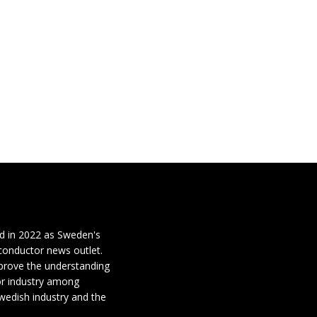
d in 2022 as Sweden's
conductor news outlet.
mprove the understanding
or industry among
wedish industry and the