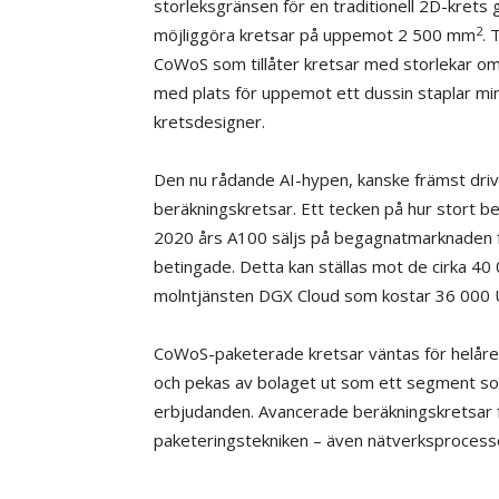
storleksgränsen för en traditionell 2D-krets 
2
möjliggöra kretsar på uppemot 2 500 mm
. 
CoWoS som tillåter kretsar med storlekar o
med plats för uppemot ett dussin staplar m
kretsdesigner.
Den nu rådande AI-hypen, kanske främst driven
beräkningskretsar. Ett tecken på hur stort b
2020 års A100 säljs på begagnatmarknaden 
betingade. Detta kan ställas mot de cirka 40 
molntjänsten DGX Cloud som kostar 36 000
CoWoS-paketerade kretsar väntas för helåret
och pekas av bolaget ut som ett segment so
erbjudanden. Avancerade beräkningskretsar 
paketeringstekniken – även nätverksprocess