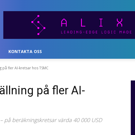
KONTAKTA OSS
g på fler AI-kretsar hos TSMC
llning på fler AI-
n – på beräkningskretsar värda 40 000 USD