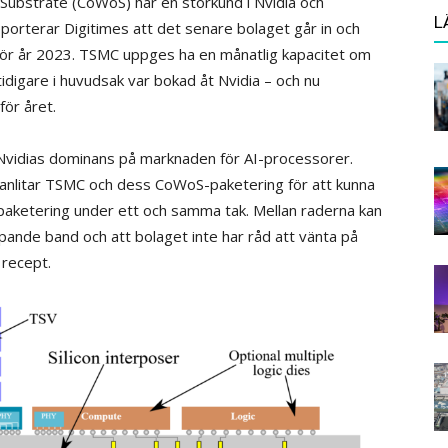
ubstrate (CoWoS) har en storkund i Nvidia och
L
pporterar Digitimes att det senare bolaget går in och
 för år 2023. TSMC uppges ha en månatlig kapacitet om
digare i huvudsak var bokad åt Nvidia – och nu
för året.
 Nvidias dominans på marknaden för AI-processorer.
et anlitar TSMC och dess CoWoS-paketering för att kunna
d paketering under ett och samma tak. Mellan raderna kan
löpande band och att bolaget inte har råd att vänta på
 recept.