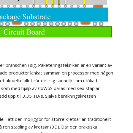
ler branschen i sig. Paketeringstekniken är en variant av
erade produkter länkat samman en processor med någon
 det aktuella fallet rör det sig sannolikt om utökad
, som med hjälp av CoWoS paras med sex staplar
d upp till 3,35 TB/s. Själva beräkningskretsen
l i att den möjliggör för större kretsar än traditionellt
på ren stapling av kretsar (3D). Där den praktiska