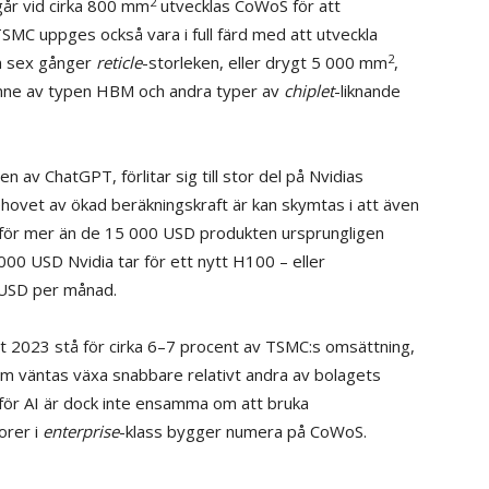
2
går vid cirka 800 mm
utvecklas CoWoS för att
TSMC uppges också vara i full färd med att utveckla
2
m sex gånger
reticle
-storleken, eller drygt 5 000 mm
,
inne av typen HBM och andra typer av
chiplet
-liknande
 av ChatGPT, förlitar sig till stor del på Nvidias
ehovet av ökad beräkningskraft är kan skymtas i att även
för mer än de 15 000 USD produkten ursprungligen
000 USD Nvidia tar för ett nytt H100 – eller
 USD per månad.
 2023 stå för cirka 6–7 procent av TSMC:s omsättning,
m väntas växa snabbare relativt andra av bolagets
för AI är dock inte ensamma om att bruka
orer i
enterprise
-klass bygger numera på CoWoS.