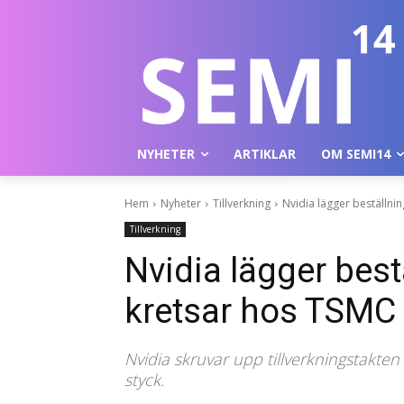
NYHETER
ARTIKLAR
OM SEMI14
Hem
Nyheter
Tillverkning
Nvidia lägger beställnin
Tillverkning
Nvidia lägger bestä
kretsar hos TSMC
Nvidia skruvar upp tillverkningstakte
styck.