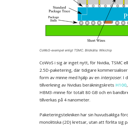
CoWoS-exempel enligt TSMC. Bildkälla: Wikichip
CoWoS i sig är inget nytt, för Nvidia, TSMC el
2.5D-paketering, där tidigare kommersialis
form av minne med hjälp av en
interposer
. I
tillverkning av Nvidias beräkningskrets
H100
HBM3-minne för totalt 80 GB och en bandbred
tillverkas på 4 nanometer.
Paketeringstekniken har sin huvudsakliga förde
monolitiska (2D) kretsar, utan att förlita sig 