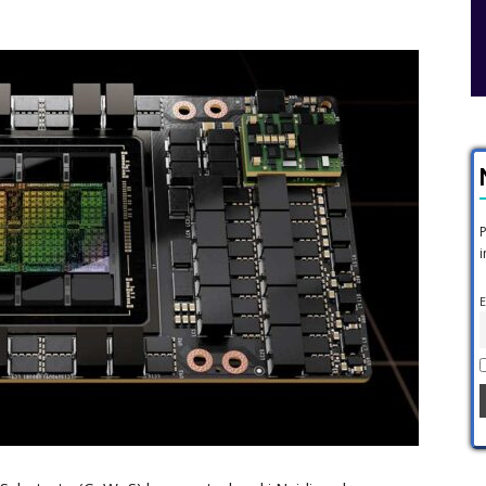
P
i
E