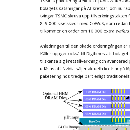
TSMC:s paketeringsteknik Chip-on-Wafer-on-S
bolagets satsningar på AI-kretsar, och nu ra
tvingar TSMC skruva upp tillverkningstakten
8–9 000 kiselskivor med CoWoS, som redan ti
tillkommer en order om 10 000 extra
wafers
Anledningen till den ökade orderingången är
Källor uppger också till Digitimes att bolag
tillskansa sig kretstillverkning och avancera
utläsas att Nvidia säljer aktuella kretsar på 
paketering hos tredje part enligt traditionellt