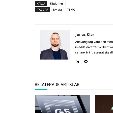
KÄLLA
Digitimes
TAGGAR
Nvidia
TSMC
Jonas Klar
Ansvarig utgivare och med
inledde därefter skribentk
senare år intresserat sig a
RELATERADE ARTIKLAR