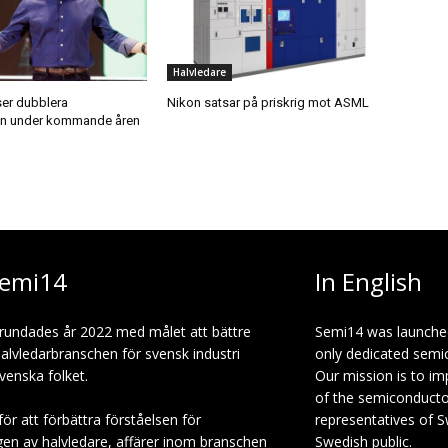
Halvledare
ser dubblera
Nikon satsar på priskrig mot ASML
en under kommande åren
emi14
In English
rundades år 2022 med målet att bättre
Semi14 was launche
halvledarbranschen för svensk industri
only dedicated semi
venska folket.
Our mission is to i
of the semiconduct
för att förbättra förståelsen för
representatives of S
gen av halvledare, affärer inom branschen
Swedish public.