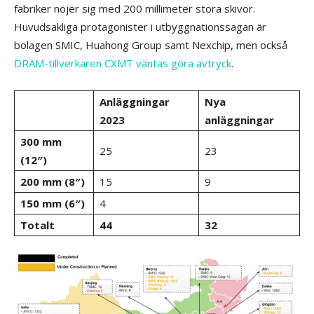
fabriker nöjer sig med 200 millimeter stora skivor.
Huvudsakliga protagonister i utbyggnationssagan är
bolagen SMIC, Huahong Group samt Nexchip, men också
DRAM-tillverkaren CXMT väntas göra avtryck
.
Anläggningar
Nya
2023
anläggningar
300 mm
25
23
(12″)
200 mm (8″)
15
9
150 mm (6″)
4
Totalt
44
32