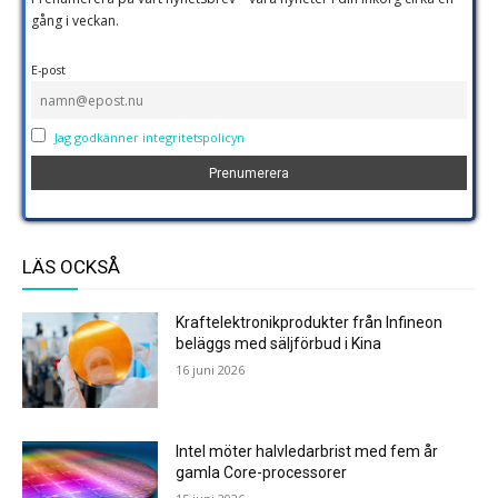
gång i veckan.
E-post
Jag godkänner integritetspolicyn
LÄS OCKSÅ
Kraftelektronikprodukter från Infineon
beläggs med säljförbud i Kina
16 juni 2026
Intel möter halvledarbrist med fem år
gamla Core-processorer