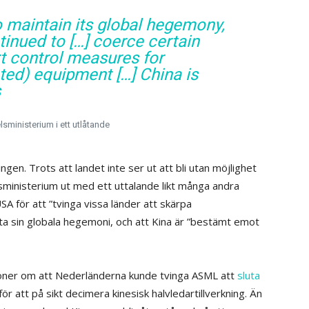
to maintain its global hegemony,
tinued to […] coerce certain
rt control measures for
ted) equipment […] China is
s
sministerium i ett utlåtande
ngen. Trots att landet inte ser ut att bli utan möjlighet
sministerium ut med ett uttalande likt många andra
SA för att ”tvinga vissa länder att skärpa
sta sin globala hegemoni, och att Kina är ”bestämt emot
ioner om att Nederländerna kunde tvinga ASML att
sluta
för att på sikt decimera kinesisk halvledartillverkning. Än