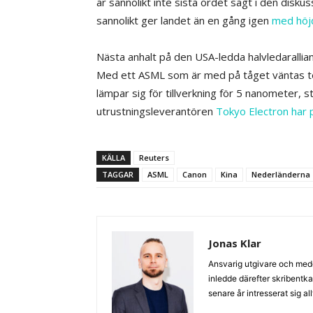
är sannolikt inte sista ordet sagt i den disku
sannolikt ger landet än en gång igen
med höjd
Nästa anhalt på den USA-ledda halvledarallian
Med ett ASML som är med på tåget väntas te
lämpar sig för tillverkning för 5 nanometer, 
utrustningsleverantören
Tokyo Electron har 
KÄLLA
Reuters
TAGGAR
ASML
Canon
Kina
Nederländerna
Jonas Klar
Ansvarig utgivare och med
inledde därefter skribentk
senare år intresserat sig a