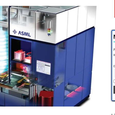
P
i
E