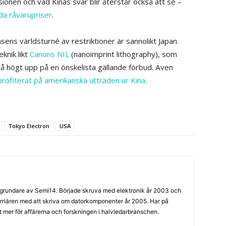
ssionen och vad Kinas svar blir återstår också att se –
a råvarupriser
.
sens världsturné av restriktioner är sannolikt Japan.
knik likt
Canons NIL
(nanoimprint lithography), som
stå högt upp på en önskelista gällande förbud. Även
profiterat på amerikanska utträden ur Kina
.
Tokyo Electron
USA
grundare av Semi14. Började skruva med elektronik år 2003 och
arriären med att skriva om datorkomponenter år 2005. Har på
llt mer för affärerna och forskningen i halvledarbranschen.