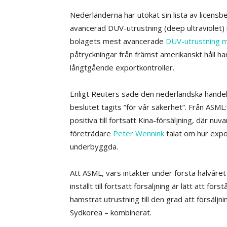
Nederländerna har utökat sin lista av licensb
avancerad DUV-utrustning (deep ultraviolet)
bolagets mest avancerade
DUV-utrustning
påtryckningar från främst amerikanskt håll 
långtgående exportkontroller.
Enligt Reuters sade den nederländska handels
beslutet tagits ”för vår säkerhet”. Från ASML:
positiva till fortsatt Kina-försäljning, där nu
företrädare
Peter Wennink
talat om hur expo
underbyggda.
Att ASML, vars intäkter under första halvåret
inställt till fortsatt försäljning är lätt att f
hamstrat utrustning till den grad att försäljni
Sydkorea – kombinerat.