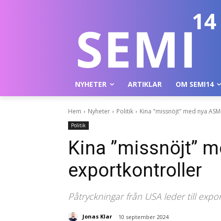
NYHETER
ARTIKLAR
OM SEMI14
Hem
Nyheter
Politik
Kina "missnöjt" med nya ASM
Politik
Kina ”missnöjt” 
exportkontroller
Påtryckningar från USA leder till exp
Jonas Klar
10 september 2024