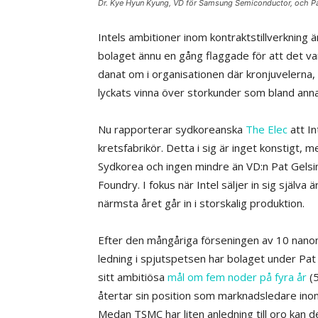
Dr. Kye Hyun Kyung, VD för Samsung Semiconductor, och Pat 
Intels ambitioner inom kontraktstillverkning
bolaget ännu en gång flaggade för att det v
danat om i organisationen där kronjuvelerna, s
lyckats vinna över storkunder som bland ann
Nu rapporterar sydkoreanska
The Elec
att In
kretsfabrikör. Detta i sig är inget konstigt, 
Sydkorea och ingen mindre än VD:n Pat Gelsing
Foundry. I fokus när Intel säljer in sig själ
närmsta året går in i storskalig produktion.
Efter den mångåriga förseningen av 10 nanomet
ledning i spjutspetsen har bolaget under Pat G
sitt ambitiösa
mål om fem noder på fyra år
(5
återtar sin position som marknadsledare inom
Medan TSMC har liten anledning till oro ka