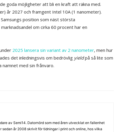
e goda möjligheter att bli en kraft att räkna med.
er) år 2027 och framgent Intel 10A (1 nanometer).
ipa Samsungs position som näst största
n marknadsandel om cirka 60 procent har en
 under
2025 lansera sin variant av 2 nanometer
, men hur
lades det inledningsvis om bedrövlig
yield
på så lite som
a namnet med sin frånvaro.
are av Semi14. Datornörd som med åren utvecklat en fallenhet
sedan år 2008 skrivit för tidningar i print och online, hos vilka