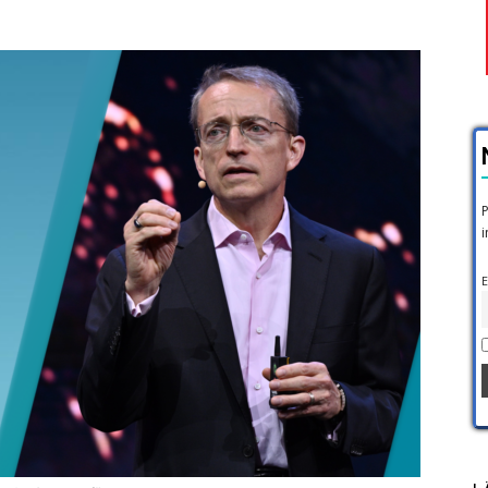
P
i
E