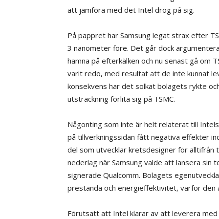
att jämföra med det Intel drog på sig.
På pappret har Samsung legat strax efter TS
3 nanometer före. Det går dock argumentera för
hamna på efterkälken och nu senast gå om T
varit redo, med resultat att de inte kunnat l
konsekvens har det solkat bolagets rykte och
utsträckning förlita sig på TSMC.
Någonting som inte är helt relaterat till Int
på tillverkningssidan fått negativa effekter
del som utvecklar kretsdesigner för alltifrån 
nederlag när Samsung valde att lansera sin 
signerade Qualcomm. Bolagets egenutvecklade
prestanda och energieffektivitet, varför den 
Förutsatt att Intel klarar av att leverera me