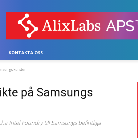
KONTAKTA OSS
Samsungs kunder
 sikte på Samsungs
cha Intel Foundry till Samsungs befintliga