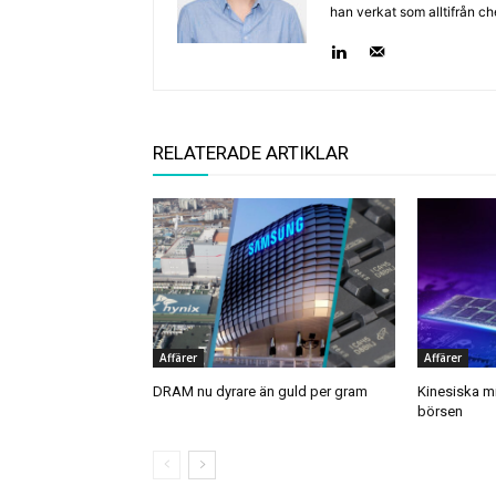
han verkat som alltifrån c
RELATERADE ARTIKLAR
Affärer
Affärer
DRAM nu dyrare än guld per gram
Kinesiska mi
börsen