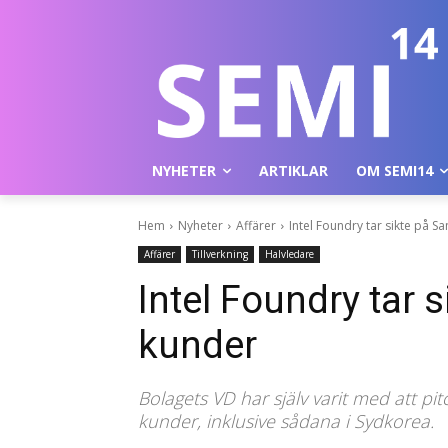
NYHETER
ARTIKLAR
OM SEMI14
Hem
Nyheter
Affärer
Intel Foundry tar sikte på 
Affärer
Tillverkning
Halvledare
Intel Foundry tar
kunder
Bolagets VD har själv varit med att pit
kunder, inklusive sådana i Sydkorea.