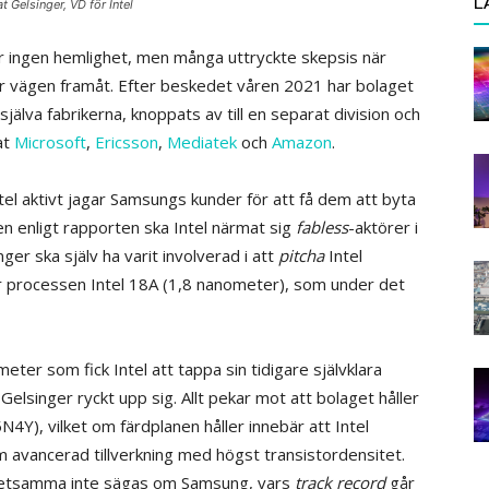
L
Gelsinger, VD för Intel
 är ingen hemlighet, men många uttryckte skepsis när
ar vägen framåt. Efter beskedet våren 2021 har bolaget
jälva fabrikerna, knoppats av till en separat division och
at
Microsoft
,
Ericsson
,
Mediatek
och
Amazon
.
tel aktivt jagar Samsungs kunder för att få dem att byta
men enligt rapporten ska Intel närmat sig
fabless
-aktörer i
er ska själv ha varit involverad i att
pitcha
Intel
va är processen Intel 18A (1,8 nanometer), som under det
er som fick Intel att tappa sin tidigare självklara
elsinger ryckt upp sig. Allt pekar mot att bolaget håller
N4Y), vilket om färdplanen håller innebär att Intel
 avancerad tillverkning med högst transistordensitet.
n detsamma inte sägas om Samsung, vars
track record
går