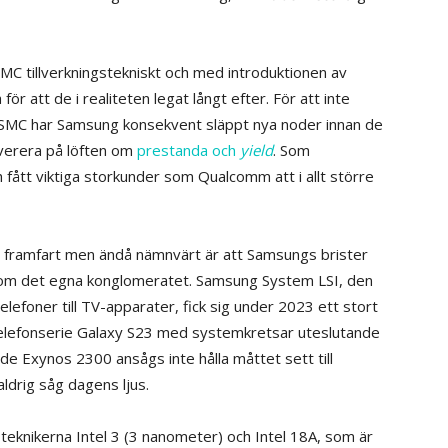
MC tillverkningstekniskt och med introduktionen av
 att de i realiteten legat långt efter. För att inte
SMC har Samsung konsekvent släppt nya noder innan de
everera på löften om
prestanda och
yield
. Som
 fått viktiga storkunder som Qualcomm att i allt större
els framfart men ändå nämnvärt är att Samsungs brister
 inom det egna konglomeratet. Samsung System LSI, den
telefoner till TV-apparater, fick sig under 2023 ett stort
telefonserie Galaxy S23 med systemkretsar uteslutande
 Exynos 2300 ansågs inte hålla måttet sett till
aldrig såg dagens ljus.
d teknikerna Intel 3 (3 nanometer) och Intel 18A, som är