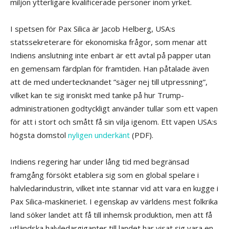
miljon ytterligare kvalificerade personer inom yrket.
I spetsen för Pax Silica är Jacob Helberg, USA:s
statssekreterare för ekonomiska frågor, som menar att
Indiens anslutning inte enbart är ett avtal på papper utan
en gemensam färdplan för framtiden. Han påtalade även
att de med undertecknandet ”säger nej till utpressning”,
vilket kan te sig ironiskt med tanke på hur Trump-
administrationen godtyckligt använder tullar som ett vapen
för att i stort och smått få sin vilja igenom. Ett vapen USA:s
högsta domstol
nyligen underkänt
(PDF).
Indiens regering har under lång tid med begränsad
framgång försökt etablera sig som en global spelare i
halvledarindustrin, vilket inte stannar vid att vara en kugge i
Pax Silica-maskineriet. I egenskap av världens mest folkrika
land söker landet att få till inhemsk produktion, men att få
utländska halvledargiganter till landet har visat sig vara en