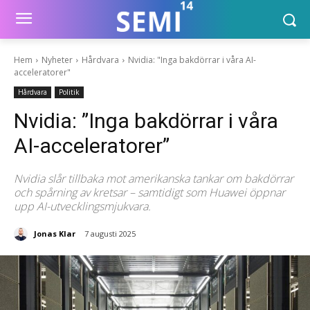
Hem
Nyheter
Hårdvara
Nvidia: "Inga bakdörrar i våra AI-
acceleratorer"
Hårdvara
Politik
Nvidia: ”Inga bakdörrar i våra
AI-acceleratorer”
Nvidia slår tillbaka mot amerikanska tankar om bakdörrar
och spårning av kretsar – samtidigt som Huawei öppnar
upp AI-utvecklingsmjukvara.
Jonas Klar
7 augusti 2025