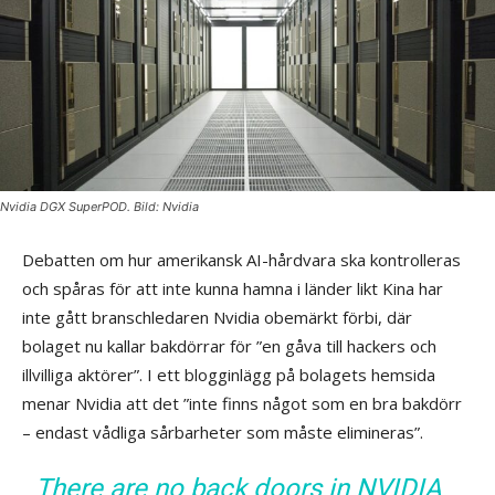
Nvidia DGX SuperPOD. Bild: Nvidia
Debatten om hur amerikansk AI-hårdvara ska kontrolleras
och spåras för att inte kunna hamna i länder likt Kina har
inte gått branschledaren Nvidia obemärkt förbi, där
bolaget nu kallar bakdörrar för ”en gåva till hackers och
illvilliga aktörer”. I ett blogginlägg på bolagets hemsida
menar Nvidia att det ”inte finns något som en bra bakdörr
– endast vådliga sårbarheter som måste elimineras”.
There are no back doors in NVIDIA