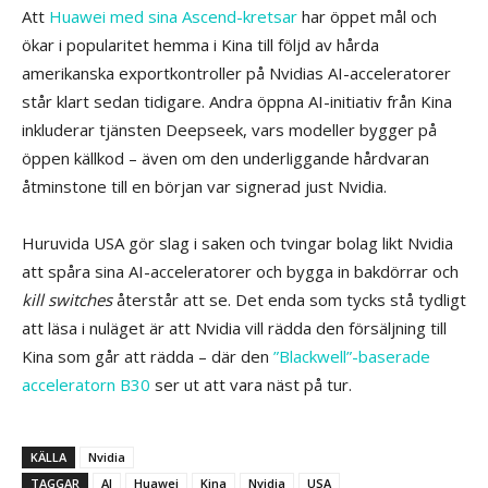
Att
Huawei med sina Ascend-kretsar
har öppet mål och
ökar i popularitet hemma i Kina till följd av hårda
amerikanska exportkontroller på Nvidias AI-acceleratorer
står klart sedan tidigare. Andra öppna AI-initiativ från Kina
inkluderar tjänsten Deepseek, vars modeller bygger på
öppen källkod – även om den underliggande hårdvaran
åtminstone till en början var signerad just Nvidia.
Huruvida USA gör slag i saken och tvingar bolag likt Nvidia
att spåra sina AI-acceleratorer och bygga in bakdörrar och
kill switches
återstår att se. Det enda som tycks stå tydligt
att läsa i nuläget är att Nvidia vill rädda den försäljning till
Kina som går att rädda – där den
”Blackwell”-baserade
acceleratorn B30
ser ut att vara näst på tur.
KÄLLA
Nvidia
TAGGAR
AI
Huawei
Kina
Nvidia
USA