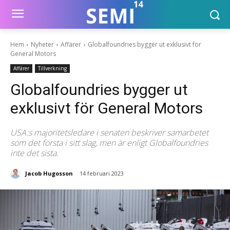
Hem
Nyheter
Affärer
Globalfoundries bygger ut exklusivt för
General Motors
Affärer
Tillverkning
Globalfoundries bygger ut
exklusivt för General Motors
USA:s majoritetsledare i senaten beskriver samarbetet
som det första i sitt slag, men är enligt Globalfoundries
inte det sista.
Jacob Hugosson
14 februari 2023