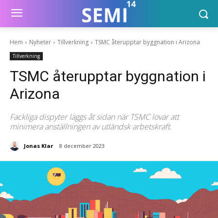
Hem
Nyheter
Tillverkning
TSMC återupptar byggnation i Arizona
Tillverkning
TSMC återupptar byggnation i
Arizona
Fackliga dispyter läggs åt sidan när TSMC lovar att
minimera anställningen av utländsk arbetskraft.
Jonas Klar
8 december 2023