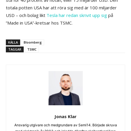
stå för 40 procent av notan, eller 15 miljarder USD. Den
totala potten USA har att röra sig med är 100 miljarder
USD – och bolag likt
Tesla har redan skrivit upp sig
på
”Made in USA”-kretsar hos TSMC.
KÄLLA
Bloomberg
TAGGAR
TSMC
Jonas Klar
Ansvarig utgivare och medgrundare av Semi14. Började skruva