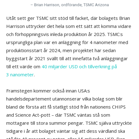
– Brian Harrison, ordförande, TSMC Arizona
Utåt sett ger TSMC sitt stöd till facket, där bolagets Brian
Harrison uttrycker det hela som ett sätt att komma vidare
och förhoppningsvis inleda produktion år 2025. TSMC:s
ursprungliga plan var en anläggning för 4 nanometer med
produktionsstart år 2024, men projektet har sedan
byggstart år 2021 svällt till att innefatta två anläggningar
till ett värde om
40 miljarder USD och tillverkning på
3 nanometer
.
Framstegen kommer också innan USA:s
handelsdepartement utannonserar vilka bolag som blir
bland de första att få statligt stöd från nationens CHIPS
and Science Act-pott – där TSMC väntas stå som
mottagare till stora summor pengar. TSMC själva uttryckte
tidigare i år att bolaget väntar sig att dess värdland ska