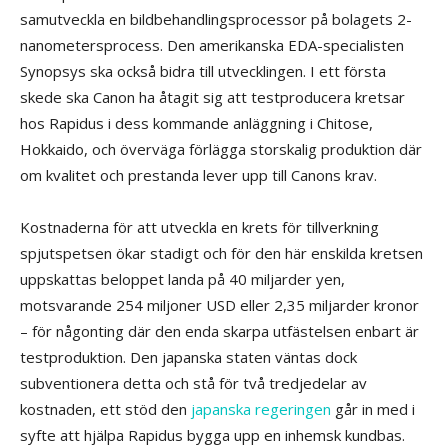
samutveckla en bildbehandlingsprocessor på bolagets 2-
nanometersprocess. Den amerikanska EDA-specialisten
Synopsys ska också bidra till utvecklingen. I ett första
skede ska Canon ha åtagit sig att testproducera kretsar
hos Rapidus i dess kommande anläggning i Chitose,
Hokkaido, och överväga förlägga storskalig produktion där
om kvalitet och prestanda lever upp till Canons krav.
Kostnaderna för att utveckla en krets för tillverkning
spjutspetsen ökar stadigt och för den här enskilda kretsen
uppskattas beloppet landa på 40 miljarder yen,
motsvarande 254 miljoner USD eller 2,35 miljarder kronor
– för någonting där den enda skarpa utfästelsen enbart är
testproduktion. Den japanska staten väntas dock
subventionera detta och stå för två tredjedelar av
kostnaden, ett stöd den
japanska regeringen
går in med i
syfte att hjälpa Rapidus bygga upp en inhemsk kundbas.