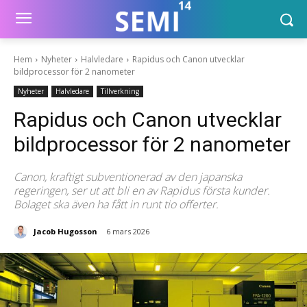
Hem
Nyheter
Halvledare
Rapidus och Canon utvecklar
bildprocessor för 2 nanometer
Nyheter
Halvledare
Tillverkning
Rapidus och Canon utvecklar
bildprocessor för 2 nanometer
Canon, kraftigt subventionerad av den japanska
regeringen, ser ut att bli en av Rapidus första kunder.
Bolaget ska även ha fått in runt tio offerter.
Jacob Hugosson
6 mars 2026