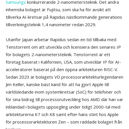
Samsungs
konkurrerande 2-nanometersteknik. Det andra
inhemska bolaget är Fujitsu, som ska ha för avsikt att
tillverka AI-kretsar på Rapidus nästkommande generations
tillverkningsteknik 1,4 nanometer redan 2029.
Utanför Japan arbetar Rapidus sedan en tid tillbaka med
Tenstorrent om att utveckla och licensiera den senares IP
för bolagets 2-nanometersteknik. Tenstorrent är ett
företag baserat i Kalifornien, USA, som utvecklar IP för AI-
acceleratorer baserat på den öppna arkitekturen RISC-V.
Sedan 2023 är bolagets VD processorarkitekturlegendaren
Jim Keller, kanske bäst känd för att ha gjort Apple till
världsledande inom systemkretsar (SoC) för telefoner och
för sina bidrag till processorutveckling hos AMD där han var
inblandad i bolagets uppsegling under tidigt 2000-tal med
arkitekturerna K7 och K8 samt efter hans stint hos Apple
för processorarkitekturen Zen – som räddade bolaget från