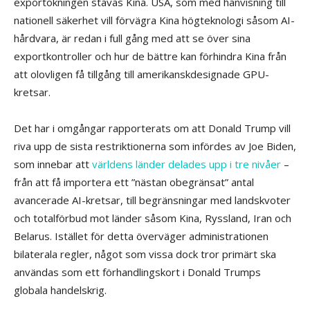
exportökningen stavas Kina. USA, som med hänvisning till
nationell säkerhet vill förvägra Kina högteknologi såsom AI-
hårdvara, är redan i full gång med att se över sina
exportkontroller och hur de bättre kan förhindra Kina från
att olovligen få tillgång till amerikanskdesignade GPU-
kretsar.
Det har i omgångar rapporterats om att Donald Trump vill
riva upp de sista restriktionerna som infördes av Joe Biden,
som innebar att
världens länder delades upp i tre nivåer
–
från att få importera ett ”nästan obegränsat” antal
avancerade AI-kretsar, till begränsningar med landskvoter
och totalförbud mot länder såsom Kina, Ryssland, Iran och
Belarus. Istället för detta överväger administrationen
bilaterala regler, något som vissa dock tror primärt ska
användas som ett förhandlingskort i Donald Trumps
globala handelskrig.