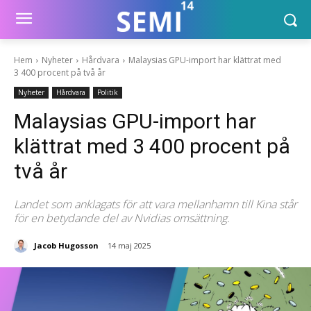
Hem
Nyheter
Hårdvara
Malaysias GPU-import har klättrat med
3 400 procent på två år
Nyheter
Hårdvara
Politik
Malaysias GPU-import har
klättrat med 3 400 procent på
två år
Landet som anklagats för att vara mellanhamn till Kina står
för en betydande del av Nvidias omsättning.
Jacob Hugosson
14 maj 2025