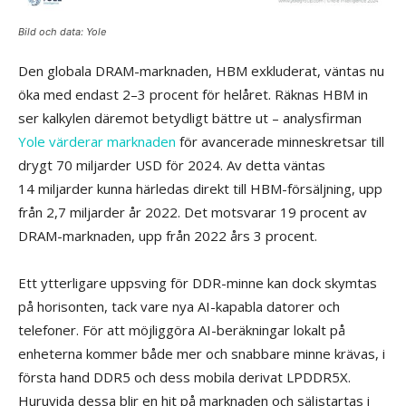
Bild och data: Yole
Den globala DRAM-marknaden, HBM exkluderat, väntas nu
öka med endast 2–3 procent för helåret. Räknas HBM in
ser kalkylen däremot betydligt bättre ut – analysfirman
Yole värderar marknaden
för avancerade minneskretsar till
drygt 70 miljarder USD för 2024. Av detta väntas
14 miljarder kunna härledas direkt till HBM-försäljning, upp
från 2,7 miljarder år 2022. Det motsvarar 19 procent av
DRAM-marknaden, upp från 2022 års 3 procent.
Ett ytterligare uppsving för DDR-minne kan dock skymtas
på horisonten, tack vare nya AI-kapabla datorer och
telefoner. För att möjliggöra AI-beräkningar lokalt på
enheterna kommer både mer och snabbare minne krävas, i
första hand DDR5 och dess mobila derivat LPDDR5X.
Huruvida dessa blir en hit på marknaden och säljstartas i