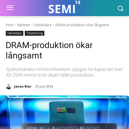
Hem
Nyheter
Halvledare
DRAM-produktion ökar långsamt
Halvledare
Tillverkning
DRAM-produktion ökar
långsamt
Sydkoreanska minnestillverkare uppges ha kapacitet över
för DDR-minne trots ökad HBM-produktion.
Jonas Klar
25 juni 2024