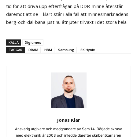
tid för att driva upp efterfrågan på DDR-minne återstår
däremot att se – klart står i alla fall att minnesmarknadens
berg-och-dal-bana just nu åtnjuter tillväxt i det stora hela.
KÄLLA
Digitimes
TAGGAR
DRAM
HBM
Samsung
SK Hynix
Jonas Klar
Ansvarig utgivare och medgrundare av Semi14. Började skruva
med elektronik år 2003 och inledde därefter skribentkarriären